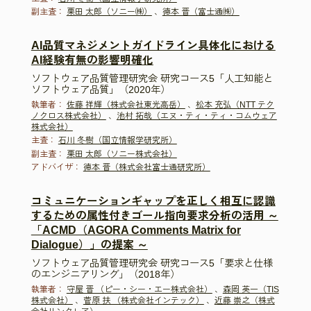
副主査：
栗田 太郎（ソニー㈱）
、
徳本 晋（富士通㈱）
AI品質マネジメントガイドライン具体化における
AI経験有無の影響明確化
ソフトウェア品質管理研究会 研究コース5「人工知能と
ソフトウェア品質」（2020年）
執筆者：
佐藤 祥輝（株式会社東光高岳）
、
松本 充弘（NTT テク
ノクロス株式会社）
、
池村 拓哉（エヌ・ティ・ティ・コムウェア
株式会社）
主査：
石川 冬樹（国立情報学研究所）
副主査：
栗田 太郎（ソニー株式会社）
アドバイザ：
徳本 晋（株式会社富士通研究所）
コミュニケーションギャップを正しく相互に認識
するための属性付きゴール指向要求分析の活用 ～
「ACMD（AGORA Comments Matrix for
Dialogue）」の提案 ～
ソフトウェア品質管理研究会 研究コース5「要求と仕様
のエンジニアリング」（2018年）
執筆者：
守屋 晋 （ピー・シー・エー株式会社）
、
森岡 英一（TIS
株式会社）
、
菅原 扶 （株式会社インテック）
、
近藤 崇之（株式