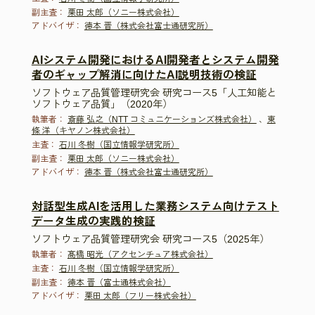
副主査：
栗田 太郎（ソニー株式会社）
アドバイザ：
徳本 晋（株式会社富士通研究所）
AIシステム開発におけるAI開発者とシステム開発
者のギャップ解消に向けたAI説明技術の検証
ソフトウェア品質管理研究会 研究コース5「人工知能と
ソフトウェア品質」（2020年）
執筆者：
斎藤 弘之（NTT コミュニケーションズ株式会社）
、
東
條 洋（キヤノン株式会社）
主査：
石川 冬樹（国立情報学研究所）
副主査：
栗田 太郎（ソニー株式会社）
アドバイザ：
徳本 晋（株式会社富士通研究所）
対話型生成AIを活用した業務システム向けテスト
データ生成の実践的検証
ソフトウェア品質管理研究会 研究コース5（2025年）
執筆者：
髙橋 昭光（アクセンチュア株式会社）
主査：
石川 冬樹（国立情報学研究所）
副主査：
徳本 晋（富士通株式会社）
アドバイザ：
栗田 太郎（フリー株式会社）