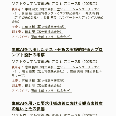
ソフトウェア品質管理研究会 研究コース5（2025年）
執筆者：
中村 将大（株式会社日立ソリューションズ・クリエイ
ト）
、
伊藤 稜（三菱電機ソフトウエア株式会社）
、
菊武 裕輔
（アドビ株式会社）
、
長田 章良（ヤンマーホールディングス株式
会社）
主査：
石川 冬樹（国立情報学研究所）
副主査：
徳本 晋（富士通株式会社）
アドバイザ：
栗田 太郎（フリー株式会社）
生成AIを活用したテスト分析の実験的評価とプロ
ンプト設計の考察
ソフトウェア品質管理研究会 研究コース5（2025年）
執筆者：
倉田 優輝（株式会社日立ソリューションズ・クリエイ
ト）
、
川合 泰史（富士電機株式会社）
、
齋藤 美穂（株式会社ベ
リサーブ）
主査：
石川 冬樹（国立情報学研究所）
副主査：
徳本 晋（富士通株式会社）
アドバイザ：
栗田 太郎（フリー株式会社）
生成AIを用いた要求仕様改善における観点表粒度
の違いとその影響
ソフトウェア品質管理研究会 研究コース5（2025年）