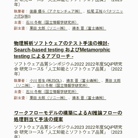
年）
執筆者：
後藤 優斗（アクセンチュア㈱）
、
松尾 正裕 (パナソニッ
クITS(株))
主査：
石川 冬樹（国立情報学研究所）
副主査：
栗田 太郎（ソニー㈱）
、
徳本 晋（富士通㈱）
物理解析ソフトウェアのテスト手法の検討-
Search-based testing およびMetamorphic
testing によるアプローチ -
ソフトウェア品質シンポジウム2022 2022年度SQiP研究
会 研究コース5「人工知能とソフトウェア品質」（2022
年）
執筆者：
小川 哲生 (㈱JSOL)
、
徳本 晋（富士通㈱）
、
栗田 太郎
（ソニ㈱）
、
石川 冬樹（国立情報学研究所）
主査：
石川 冬樹（国立情報学研究所）
副主査：
栗田 太郎（ソニー㈱）
、
徳本 晋（富士通㈱）
ワークフローモデルの構築によるAI推論フローの
処理割当て手法の提案
ソフトウェア品質シンポジウム2023 2022年度SQiP研究
会 研究コース5「人工知能とソフトウェア品質」（2023
年）