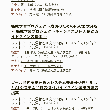
会社リンクレア）
主査：
栗田 太郎（ソニー株式会社）
副主査：
石川 冬樹（国立情報学研究所）
アドバイザ：
荒木 啓二郎（熊本高等専門学校）
機械学習プロジェクト成功のためのPoC要求分析
～ 機械学習プロジェクトキャンバス活用と補助ガ
イドラインの提案 ～
ソフトウェア品質管理研究会 研究コース5「人工知能と
ソフトウェア品質」（2020年）
執筆者：
北野 健太（株式会社日本総合研究所）
、
増田 知彰（エ
ヌ・ティ・ティ・コミュニケーションズ株式会社）
主査：
石川 冬樹（国立情報学研究所）
副主査：
栗田 太郎（ソニー株式会社）
アドバイザ：
徳本 晋（株式会社富士通研究所）
ゴール指向要求分析とシステム安全分析を利用し
たAI システム品質の個別ガイドライン導出方法の
提案
ソフトウェア品質管理研究会 研究コース5「人工知能と
ソフトウェア品質」（2020年）
執筆者：
小宮山 英明（コニカミノルタ株式会社）
、
柳原 靖司