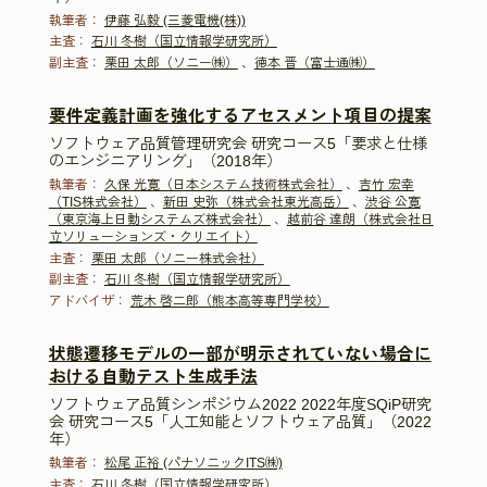
執筆者：
伊藤 弘毅 (三菱電機(株))
主査：
石川 冬樹（国立情報学研究所）
副主査：
栗田 太郎（ソニー㈱）
、
徳本 晋（富士通㈱）
要件定義計画を強化するアセスメント項目の提案
ソフトウェア品質管理研究会 研究コース5「要求と仕様
のエンジニアリング」（2018年）
執筆者：
久保 光寛（日本システム技術株式会社）
、
吉竹 宏幸
（TIS株式会社）
、
新田 史弥（株式会社東光高岳）
、
渋谷 公寛
（東京海上日動システムズ株式会社）
、
越前谷 達朗（株式会社日
立ソリューションズ・クリエイト）
主査：
栗田 太郎（ソニー株式会社）
副主査：
石川 冬樹（国立情報学研究所）
アドバイザ：
荒木 啓二郎（熊本高等専門学校）
状態遷移モデルの一部が明示されていない場合に
おける自動テスト生成手法
ソフトウェア品質シンポジウム2022 2022年度SQiP研究
会 研究コース5「人工知能とソフトウェア品質」（2022
年）
執筆者：
松尾 正裕 (パナソニックITS㈱)
主査：
石川 冬樹（国立情報学研究所）