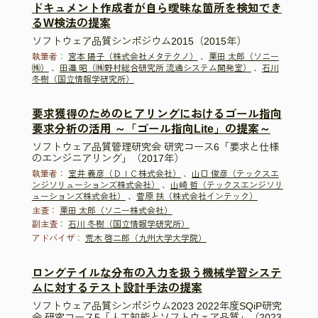
ドキュメント作成者が自ら曖昧な箇所を検知でき
るW検法の提案
ソフトウェア品質シンポジウム2015（2015年）
執筆者：
宮本 陽子（株式会社メタテクノ）
、
栗田 太郎（ソニー
㈱）
、
田邉 昭（㈱野村総合研究所 流通システム開発室）
、
石川
冬樹（国立情報学研究所）
要求獲得のためのヒアリングにおけるゴール指向
要求分析の活用 ～「ゴール指向Lite」の提案～
ソフトウェア品質管理研究会 研究コース6「要求と仕様
のエンジニアリング」（2017年）
執筆者：
室井 義彦（ＤＩＣ株式会社）
、
山口 俊彦（テックスエ
ンジソリューションズ株式会社）
、
山崎 哲（テックスエンジソリ
ューションズ株式会社）
、
菅原 扶（株式会社インテック）
主査：
栗田 太郎（ソニー株式会社）
副主査：
石川 冬樹（国立情報学研究所）
アドバイザ：
荒木 啓二郎（九州大学大学院）
ロングテイルな分布の入力を扱う機械学習システ
ムに対するテスト設計手法の提案
ソフトウェア品質シンポジウム2023 2022年度SQiP研究
会 研究コース5「人工知能とソフトウェア品質」（2023