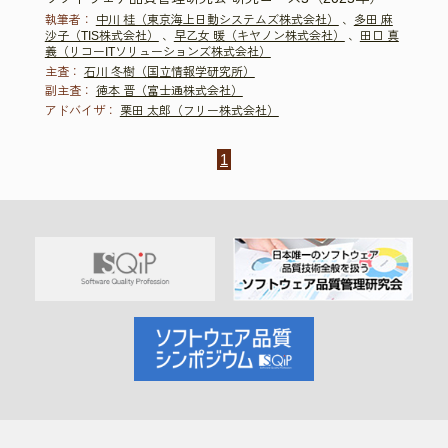
執筆者：
中川 桂（東京海上日動システムズ株式会社）
、
多田 麻
沙子（TIS株式会社）
、
早乙女 暖（キヤノン株式会社）
、
田口 真
義（リコーITソリューションズ株式会社）
主査：
石川 冬樹（国立情報学研究所）
副主査：
徳本 晋（富士通株式会社）
アドバイザ：
栗田 太郎（フリー株式会社）
1