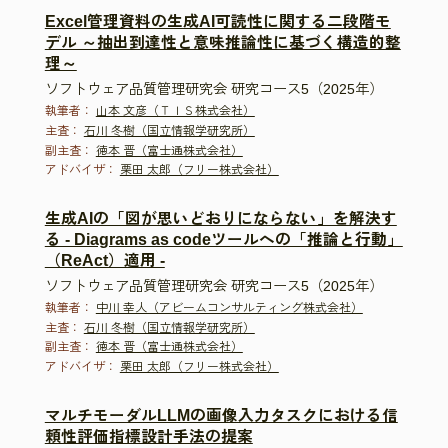
Excel管理資料の生成AI可読性に関する二段階モ
デル ～抽出到達性と意味推論性に基づく構造的整
理～
ソフトウェア品質管理研究会 研究コース5（2025年）
執筆者：
山本 文彦（ＴＩＳ株式会社）
主査：
石川 冬樹（国立情報学研究所）
副主査：
徳本 晋（富士通株式会社）
アドバイザ：
栗田 太郎（フリー株式会社）
生成AIの「図が思いどおりにならない」を解決す
る - Diagrams as codeツールへの「推論と行動」
（ReAct）適用 -
ソフトウェア品質管理研究会 研究コース5（2025年）
執筆者：
中川 幸人（アビームコンサルティング株式会社）
主査：
石川 冬樹（国立情報学研究所）
副主査：
徳本 晋（富士通株式会社）
アドバイザ：
栗田 太郎（フリー株式会社）
マルチモーダルLLMの画像入力タスクにおける信
頼性評価指標設計手法の提案