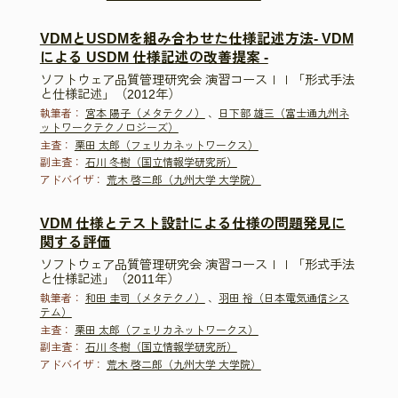
VDMとUSDMを組み合わせた仕様記述方法- VDM
による USDM 仕様記述の改善提案 -
ソフトウェア品質管理研究会 演習コースＩＩ「形式手法
と仕様記述」（2012年）
執筆者：
宮本 陽子（メタテクノ）
、
日下部 雄三（富士通九州ネ
ットワークテクノロジーズ）
主査：
栗田 太郎（フェリカネットワークス）
副主査：
石川 冬樹（国立情報学研究所）
アドバイザ：
荒木 啓二郎（九州大学 大学院）
VDM 仕様とテスト設計による仕様の問題発見に
関する評価
ソフトウェア品質管理研究会 演習コースＩＩ「形式手法
と仕様記述」（2011年）
執筆者：
和田 圭司（メタテクノ）
、
羽田 裕（日本電気通信シス
テム）
主査：
栗田 太郎（フェリカネットワークス）
副主査：
石川 冬樹（国立情報学研究所）
アドバイザ：
荒木 啓二郎（九州大学 大学院）