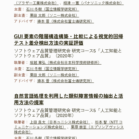
（ブラザー工業株式会社）
、
相津 一寛（パナソニック株式会社）
主査：
石川 冬樹（国立情報学研究所）
副主査：
栗田 太郎（ソニー株式会社）
アドバイザ：
徳本 晋（株式会社富士通研究所）
GUI 要素の階層構造構築・比較による視覚的回帰
テスト差分検出方法の実証評価
ソフトウェア品質管理研究会 研究コース5「人工知能と
ソフトウェア品質」（2020年）
執筆者：
塚越 章弘（株式会社日本科学技術研修所）
主査：
石川 冬樹（国立情報学研究所）
副主査：
栗田 太郎（ソニー株式会社）
アドバイザ：
徳本 晋（株式会社富士通研究所）
自然言語処理を利用した類似障害情報の抽出と活
用方法の提案
ソフトウェア品質管理研究会 研究コース5「人工知能と
ソフトウェア品質」（2020年）
執筆者：
上田 良太（日本ユニシス株式会社）
、
杉本 智（NTT コ
ミュニケーションズ株式会社）
、
栗原 崇至（エプソンアヴァシス
株式会社）
主査：
石川 冬樹（国立情報学研究所）