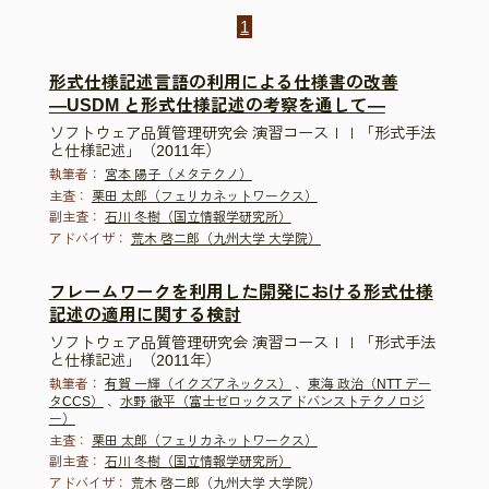
1
形式仕様記述言語の利用による仕様書の改善
―USDM と形式仕様記述の考察を通して―
ソフトウェア品質管理研究会 演習コースＩＩ「形式手法
と仕様記述」（2011年）
執筆者：
宮本 陽子（メタテクノ）
主査：
栗田 太郎（フェリカネットワークス）
副主査：
石川 冬樹（国立情報学研究所）
アドバイザ：
荒木 啓二郎（九州大学 大学院）
フレームワークを利用した開発における形式仕様
記述の適用に関する検討
ソフトウェア品質管理研究会 演習コースＩＩ「形式手法
と仕様記述」（2011年）
執筆者：
有賀 一輝（イクズアネックス）
、
東海 政治（NTT デー
タCCS）
、
水野 徹平（富士ゼロックスアドバンストテクノロジ
ー）
主査：
栗田 太郎（フェリカネットワークス）
副主査：
石川 冬樹（国立情報学研究所）
アドバイザ：
荒木 啓二郎（九州大学 大学院）