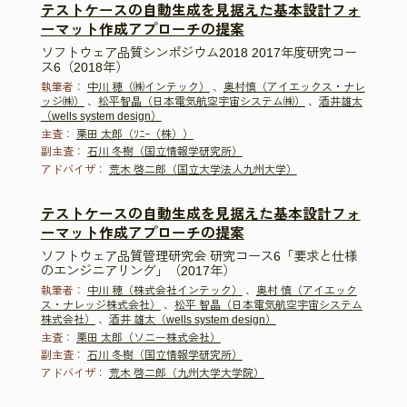
テストケースの自動生成を見据えた基本設計フォ
ーマット作成アプローチの提案
ソフトウェア品質シンポジウム2018 2017年度研究コー
ス6（2018年）
執筆者：
中川 穂（㈱インテック）
、
奥村慎（アイエックス・ナレ
ッジ㈱）
、
松平智晶（日本電気航空宇宙システム㈱）
、
酒井雄太
（wells system design）
主査：
栗田 太郎（ｿﾆｰ（株））
副主査：
石川 冬樹（国立情報学研究所）
アドバイザ：
荒木 啓二郎（国立大学法人九州大学）
テストケースの自動生成を見据えた基本設計フォ
ーマット作成アプローチの提案
ソフトウェア品質管理研究会 研究コース6「要求と仕様
のエンジニアリング」（2017年）
執筆者：
中川 穂（株式会社インテック）
、
奥村 慎（アイエック
ス・ナレッジ株式会社）
、
松平 智晶（日本電気航空宇宙システム
株式会社）
、
酒井 雄太（wells system design）
主査：
栗田 太郎（ソニー株式会社）
副主査：
石川 冬樹（国立情報学研究所）
アドバイザ：
荒木 啓二郎（九州大学大学院）