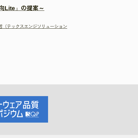
Lite」の提案～
）
 哲（テックスエンジソリューション