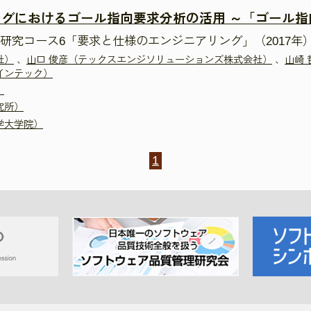
グにおけるゴール指向要求分析の活用 ～「ゴール指向
研究コース6「要求と仕様のエンジニアリング」（2017年
社）
、
山口 俊彦（テックスエンジソリューションズ株式会社）
、
山崎
インテック）
）
究所）
学大学院）
1