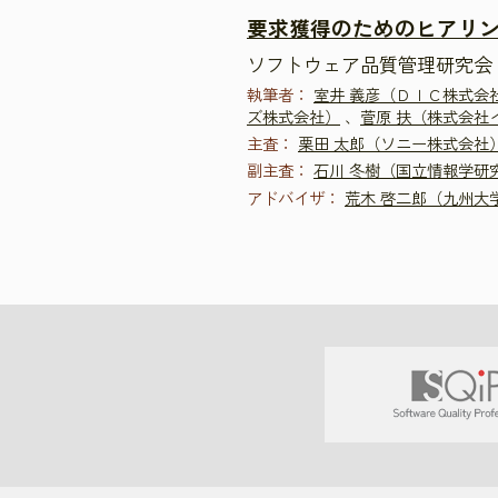
要求獲得のためのヒアリン
ソフトウェア品質管理研究会 
執筆者：
室井 義彦（ＤＩＣ株式会
ズ株式会社）
、
菅原 扶（株式会社
主査：
栗田 太郎（ソニー株式会社
副主査：
石川 冬樹（国立情報学研
アドバイザ：
荒木 啓二郎（九州大