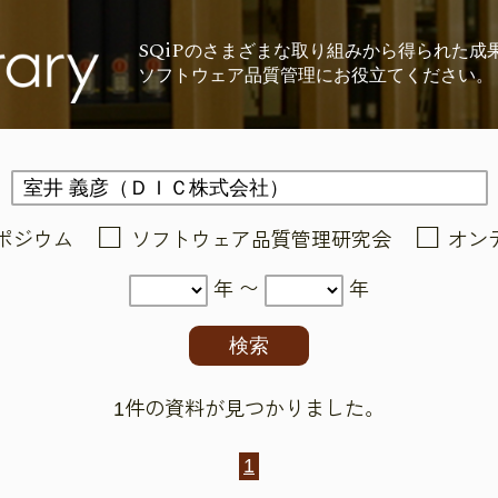
SQiP
の
さまざまな取り組みから
得られた成
ソフトウェア品質管理に
お役立てください。
ポジウム
ソフトウェア品質管理研究会
オン
年 〜
年
1件の資料が見つかりました。
1