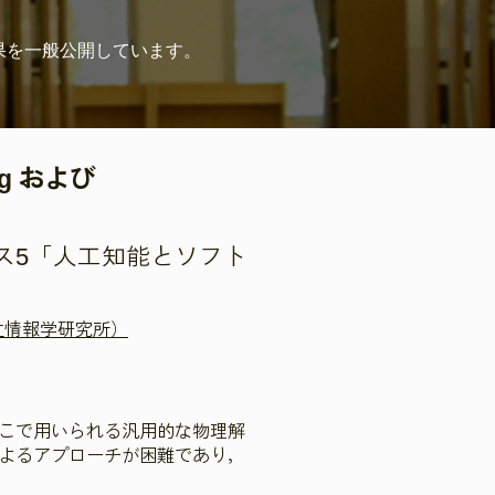
果を
一般公開しています。
ng および
ース5「人工知能とソフト
立情報学研究所）
こで用いられる汎用的な物理解
よるアプローチが困難であり，