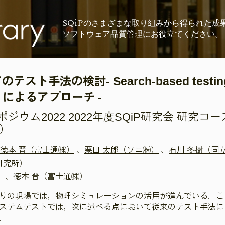
SQiP
の
さまざまな取り組みから
得られた成
ソフトウェア品質管理に
お役立てください。
ト手法の検討- Search-based testi
ting によるアプローチ -
ウム2022 2022年度SQiP研究会 研究コ
年）
徳本 晋（富士通㈱）
、
栗田 太郎（ソニ㈱）
、
石川 冬樹（国
研究所）
）
、
徳本 晋（富士通㈱）
りの現場では，物理シミュレーションの活用が進んでいる．こ
ステムテストでは，次に述べる点において従来のテスト手法に
．