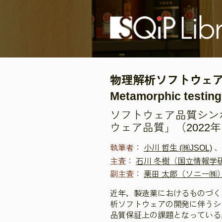
物理解析ソフトウェアのテス
Metamorphic tes
ソフトウェア品質シンポジ
ウェア品質」（2022
執筆者：
小川 哲生 (㈱JSOL)
、
主査：
石川 冬樹（国立情報学
副主査：
栗田 太郎（ソニー㈱
近年，製造業におけるものづく
析ソフトウェアの開発に伴うシ
品質保証上の課題となっている