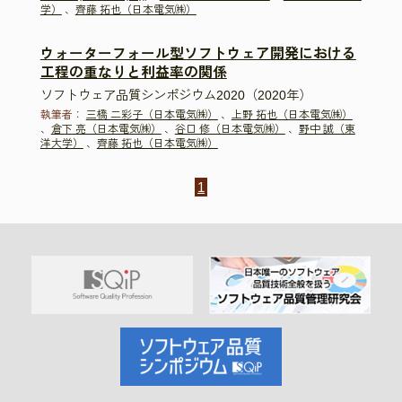
学）
、
齊藤 拓也（日本電気㈱）
ウォーターフォール型ソフトウェア開発における
工程の重なりと利益率の関係
ソフトウェア品質シンポジウム2020（2020年）
執筆者：
三橋 二彩子（日本電気㈱）
、
上野 拓也（日本電気㈱）
、
倉下 亮（日本電気㈱）
、
谷口 修（日本電気㈱）
、
野中 誠（東
洋大学）
、
齊藤 拓也（日本電気㈱）
1