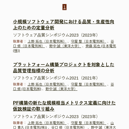
1
小規模ソフトウェア開発における品質・生産性向
上のための定量分析
ソフトウェア品質シンポジウム2023（2023年）
執筆者：
上野 拓也（日本電気㈱）
、
守屋 整（日本電気㈱）
、
谷
口 修（日本電気㈱）
、
野中 誠（東洋大学）
、
齊藤 拓也 (日本電気
(株))
プラットフォーム構築プロジェクトを対象とした
品質管理指標の分析
ソフトウェア品質シンポジウム2021（2021年）
執筆者：
上野 拓也（日本電気㈱）
、
守屋 整（日本電気㈱）
、
谷
口 修 (日本電気㈱)
、
野中 誠（東洋大学）
PF構築の新たな規模相当メトリクス定義に向けた
仮説検証の取り組み
ソフトウェア品質シンポジウム2023（2023年）
執筆者：
上野 拓也（日本電気㈱）
、
守屋 整（日本電気㈱）
、
山
口 貴久 (日本電気(株))
、
谷口 修（日本電気㈱）
、
野中 誠（東洋大