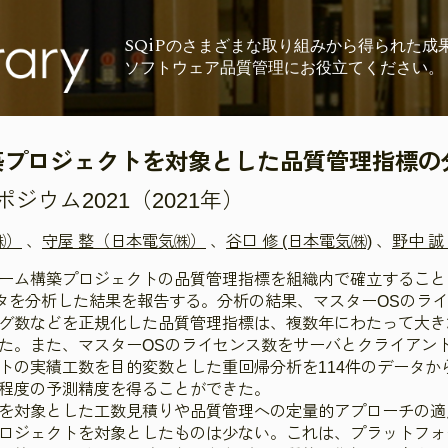
SQiP
の
さまざまな取り組みから
得られた成
ソフトウェア品質管理に
お役立てください。
築プロジェクトを対象とした品質管理指標の
ウム2021（2021年）
㈱）
、
守屋 整（日本電気㈱）
、
谷口 修 (日本電気㈱)
、
野中 
ーム構築プロジェクトの品質管理指標を組織内で確立すること
ータを分析した結果を報告する。分析の結果、マスターOSのラ
グ数などを正規化した品質管理指標は、複数年にわたって大き
た。また、マスターOSのライセンス数をサーバとクライアン
トの実績工数を目的変数とした重回帰分析を114件のデータか
程度の予測精度を得ることができた。
を対象とした工数見積りや品質管理への定量的アプローチの適
ロジェクトを対象としたものは少ない。これは、プラットフォ