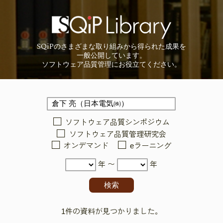
SQiP
の
さまざまな取り組みから
得られた成果を
一般公開しています。
ソフトウェア品質管理に
お役立てください。
ソフトウェア品質シンポジウム
ソフトウェア品質管理研究会
オンデマンド
eラーニング
年 〜
年
1件の資料が見つかりました。