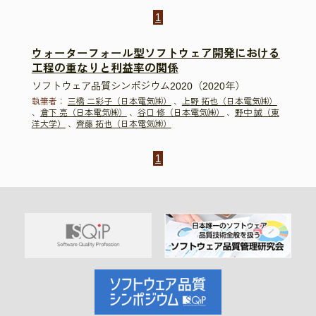
1
ウォーターフォール型ソフトウェア開発における
工程の重なりと利益率の関係
ソフトウェア品質シンポジウム2020（2020年）
執筆者：
三橋 二彩子（日本電気㈱）
、
上野 拓也（日本電気㈱）
、
倉下 亮（日本電気㈱）
、
谷口 修（日本電気㈱）
、
野中 誠（東
洋大学）
、
齊藤 拓也（日本電気㈱）
1