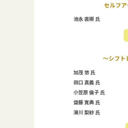
セルフアセ
池永 直樹 氏
～シフト
加茂 悠 氏
田口 真義 氏
小笠原 倫子 氏
齋藤 寛典 氏
滑川 梨紗 氏