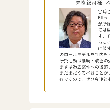
朱峰 錦司 様
株
谷﨑さ
Eff
が所
ては
す。
らに
に値
のロールモデルを社内外
研究活動は継続・改善の
まずは過去案件への後追
まだまだやるべきことが
存ですので、ぜひ今後と