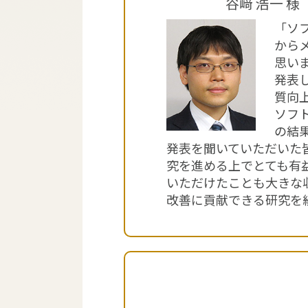
谷﨑 浩一 
「ソ
から
思い
発表
質向
ソフ
の結
発表を聞いていただいた
究を進める上でとても有
いただけたことも大きな
改善に貢献できる研究を