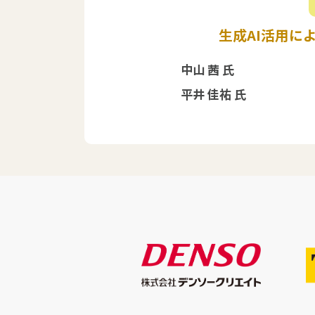
生成AI活用に
中山 茜 氏
平井 佳祐 氏