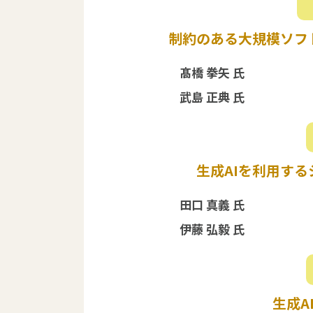
制約のある大規模ソフ
髙橋 拳矢 氏
武島 正典 氏
生成AIを利用す
田口 真義 氏
伊藤 弘毅 氏
生成A