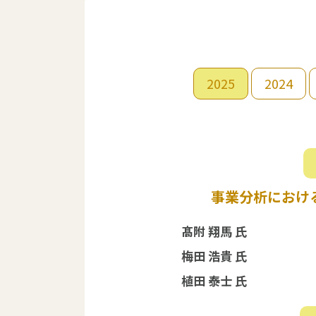
2025
2024
事業分析におけ
髙附 翔馬 氏
梅田 浩貴 氏
植田 泰士 氏