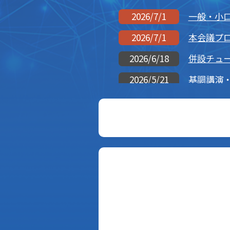
一般・小
2026/7/1
本会議プ
2026/7/1
併設チュ
2026/6/18
基調講演
2026/5/21
一般発表
2026/5/8
一般発表の
2026/4/7
【先行開
2026/4/1
「投稿応援
2026/2/26
投稿支援
2026/2/13
「ソフトウ
2026/2/13
「ソフトウ
2026/12/5