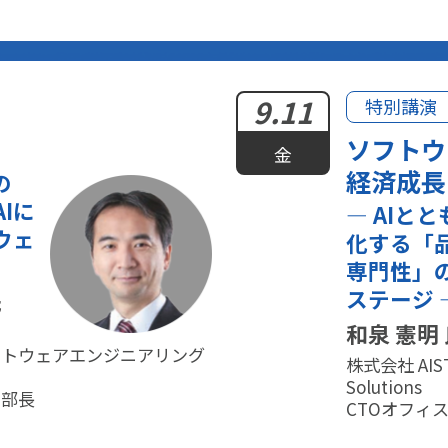
9.11
特別講演
：
ソフトウ
金
経済成長
の
Iに
― AIと
ウェ
化する「
専門性」
ステージ 
氏
和泉 憲明
フトウェアエンジニアリング
株式会社 AIS
Solutions
副部長
CTOオフィス V