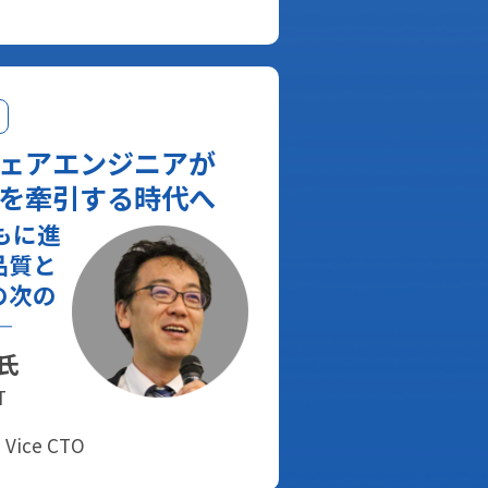
ェアエンジニアが
を牽引する時代へ
ともに進
品質と
の次の
―
 氏
T
ice CTO