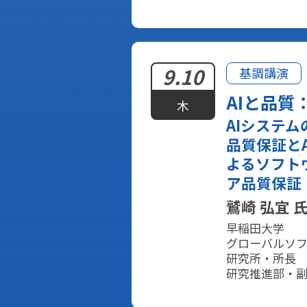
9.10
基調講演
AIと品質
木
AIシステム
品質保証とA
よるソフト
ア品質保証
鷲崎 弘宜 
早稲田大学
グローバルソ
研究所・所長
研究推進部・