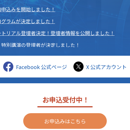
口申込みを開始しました！
ログラムが決定しました！
ートリアル登壇者決定！登壇者情報を公開しました！
・特別講演の登壇者が決定しました！
の募集を締め切りました。
Facebook 公式ページ
X 公式アカウント
募集期限を5/8(金)13:00まで延長しました！
始】大口申込の受付を開始しました！
フォーラム」開催決定！（3/19）申込受付中！
お申込受付中！
資料集を公開中！
ェア品質シンポジウム2026」一般発表募集開始！（4/14
お申込みはこちら
ェア品質シンポジウム2026」の開催概要は
こちら
をご覧く