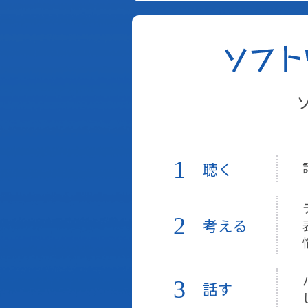
1
聴く
2
考える
3
話す