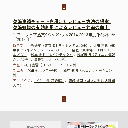
1
欠陥連鎖チャートを用いたレビュー方法の提案 -
欠陥知識の有効利用によるレビュー効率の向上-
ソフトウェア品質シンポジウム2014 2013年度第3分科会
（2014年）
執筆者：
中島優紀（東京海上日動システムズ㈱）
、
井田 達也（㈱
東京ビジネスソリューション）
、
川上隆也（東京海上日動システ
ムズ㈱）
、
松本 達平（㈱インテック）
、
浅尾義則（アイエス情報
シテム㈱）
、
高橋功（ソーバル㈱）
主査：
細川 宣啓（日本アイ・ビーエム㈱）
副主査：
永田 敦（ソニー㈱）
、
藤原 雅明（東芝ソリューション
㈱）
アドバイザ：
中谷 一樹（TIS㈱）
、
森崎 修司（国立大学 法人静岡
大学）
1