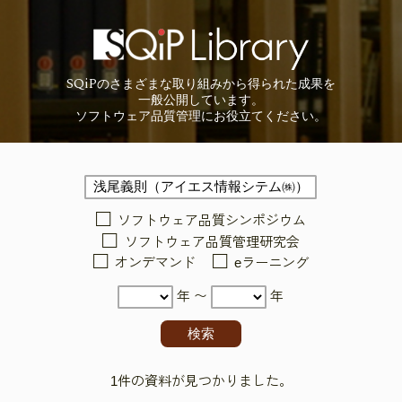
SQiP
の
さまざまな取り組みから
得られた成果を
一般公開しています。
ソフトウェア品質管理に
お役立てください。
ソフトウェア品質シンポジウム
ソフトウェア品質管理研究会
オンデマンド
eラーニング
年 〜
年
1件の資料が見つかりました。