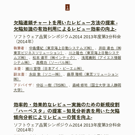
1
欠陥連鎖チャートを用いたレビュー方法の提案 -
欠陥知識の有効利用によるレビュー効率の向上-
ソフトウェア品質シンポジウム2014 2013年度第3分科会
（2014年）
執筆者：
中島優紀（東京海上日動システムズ㈱）
、
井田 達也（㈱
東京ビジネスソリューション）
、
川上隆也（東京海上日動システ
ムズ㈱）
、
松本 達平（㈱インテック）
、
浅尾義則（アイエス情報
シテム㈱）
、
高橋功（ソーバル㈱）
主査：
細川 宣啓（日本アイ・ビーエム㈱）
副主査：
永田 敦（ソニー㈱）
、
藤原 雅明（東芝ソリューション
㈱）
アドバイザ：
中谷 一樹（TIS㈱）
、
森崎 修司（国立大学 法人静岡
大学）
効率的・効果的なレビュー実施のための新規役割
「ハーベスタ」の提案－知見分析表を用いた欠陥
傾向分析によりレビューの質を向上-
ソフトウェア品質シンポジウム2014 2013年度第3分科会
（2014年）