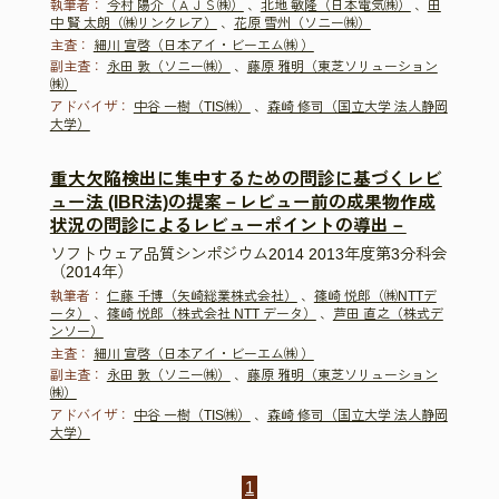
執筆者：
今村 陽介（ＡＪＳ㈱）
、
北地 敏隆（日本電気㈱）
、
田
中 賢 太朗（㈱リンクレア）
、
花原 雪州（ソニー㈱）
主査：
細川 宣啓（日本アイ・ビーエム㈱ ）
副主査：
永田 敦（ソニー㈱）
、
藤原 雅明（東芝ソリューション
㈱）
アドバイザ：
中谷 一樹（TIS㈱）
、
森崎 修司（国立大学 法人静岡
大学）
重大欠陥検出に集中するための問診に基づくレビ
ュー法 (IBR法)の提案－レビュー前の成果物作成
状況の問診によるレビューポイントの導出－
ソフトウェア品質シンポジウム2014 2013年度第3分科会
（2014年）
執筆者：
仁藤 千博（矢崎総業株式会社）
、
篠崎 悦郎（㈱NTTデ
ータ）
、
篠崎 悦郎（株式会社 NTT データ）
、
芦田 直之（株式デ
ンソー）
主査：
細川 宣啓（日本アイ・ビーエム㈱ ）
副主査：
永田 敦（ソニー㈱）
、
藤原 雅明（東芝ソリューション
㈱）
アドバイザ：
中谷 一樹（TIS㈱）
、
森崎 修司（国立大学 法人静岡
大学）
1