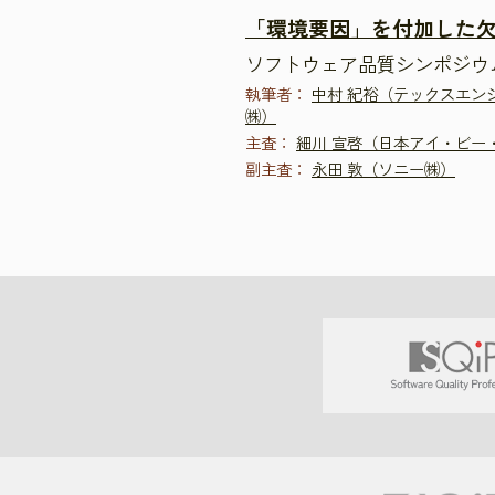
「環境要因」を付加した
ソフトウェア品質シンポジウム20
執筆者：
中村 紀裕（テックスエン
㈱）
主査：
細川 宣啓（日本アイ・ビー
副主査：
永田 敦（ソニー㈱）