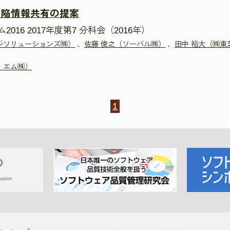
欠陥情報共有の提案
16 2017年度第7 分科会（2016年）
ジソリューションズ㈱）
、
佐藤 俊之（ソーバル㈱）
、
田中 裕大（㈱東
・エム㈱）
1