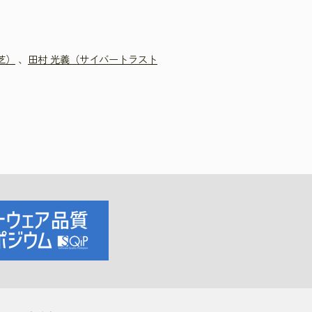
芝）
、
田村 光義（サイバートラスト