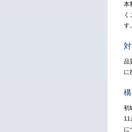
本
く
す
対
品
に
構
初
1
に