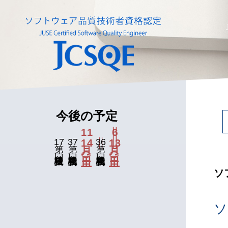
今後の予定
11
6
17
37
14
36
13
回 中級資格試験
回 初級資格試験
回 初級資格試験
ソ
ソ