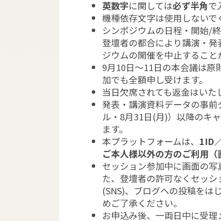
英数字
に関しては
必ず半角
で
機種依存文字は使用しないで
シンポジウムの日程・開始/
登壇者の都合により講演・発
ジウムの開催を中止すること
9月10日～11日の本会議は
加でも全額申し受けます。
当日欠席されても返金はいた
発表・講演資料データの事前ダ
ル・8月31日(月)）以降の
ます。
本プラットフォームは、
1ID
ご本人様以外の方のご利用（
セッション参加中に画面の写
た、登壇者の許可なくセッシ
(SNS)、ブログへの投稿を
めご了承ください。
お申込み後、一両日中に受理