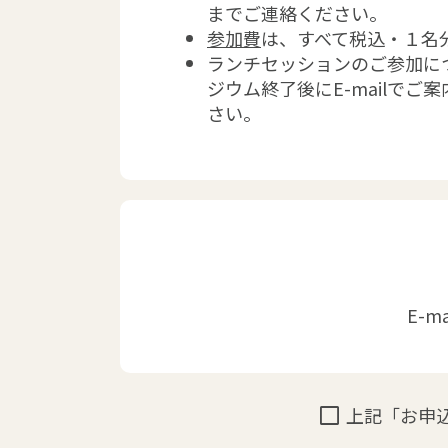
までご連絡ください。
参加費
は、すべて税込・１名
ランチセッションのご参加に
ジウム終了後にE-mailで
さい。
E-ma
check_box_outline_blank
上記「お申