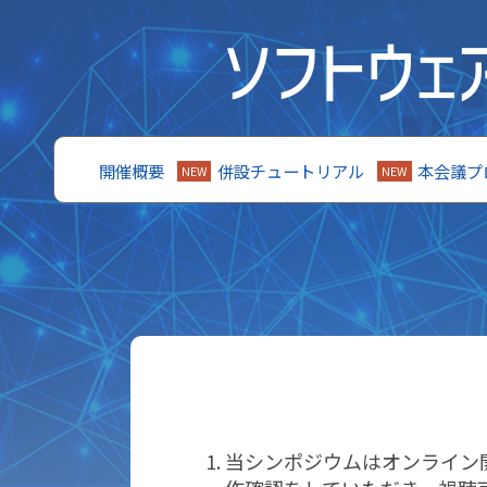
開催概要
併設チュートリアル
本会議プ
NEW
NEW
当シンポジウムはオンライン