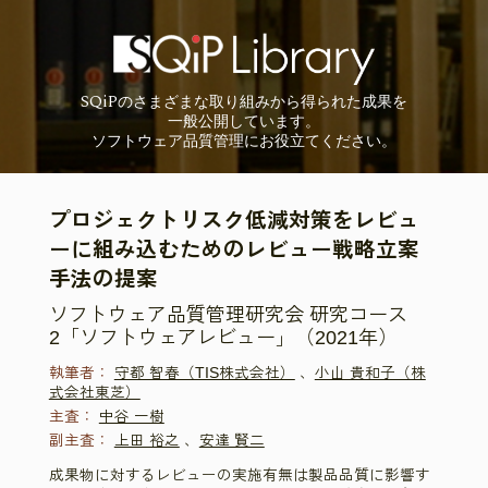
SQiP
の
さまざまな取り組みから
得られた成果を
一般公開しています。
ソフトウェア品質管理に
お役立てください。
プロジェクトリスク低減対策をレビュ
ーに組み込むためのレビュー戦略立案
手法の提案
ソフトウェア品質管理研究会 研究コース
2「ソフトウェアレビュー」（2021年）
執筆者：
守都 智春（TIS株式会社）
、
小山 貴和子（株
式会社東芝）
主査：
中谷 一樹
副主査：
上田 裕之
、
安達 賢二
成果物に対するレビューの実施有無は製品品質に影響す