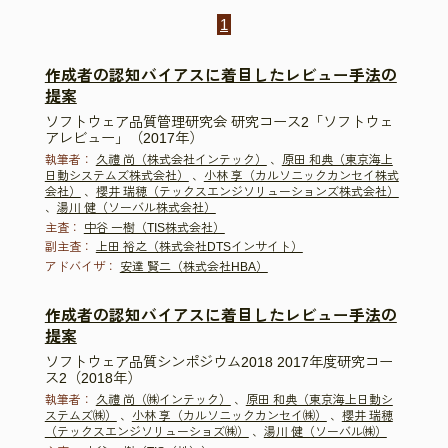
1
作成者の認知バイアスに着目したレビュー手法の
提案
ソフトウェア品質管理研究会 研究コース2「ソフトウェ
アレビュー」（2017年）
執筆者：
久禮 尚（株式会社インテック）
、
原田 和典（東京海上
日動システムズ株式会社）
、
小林 享（カルソニックカンセイ株式
会社）
、
櫻井 瑞穂（テックスエンジソリューションズ株式会社）
、
湯川 健（ソーバル株式会社）
主査：
中谷 一樹（TIS株式会社）
副主査：
上田 裕之（株式会社DTSインサイト）
アドバイザ：
安達 賢二（株式会社HBA）
作成者の認知バイアスに着目したレビュー手法の
提案
ソフトウェア品質シンポジウム2018 2017年度研究コー
ス2（2018年）
執筆者：
久禮 尚（㈱インテック）
、
原田 和典（東京海上日動シ
ステムズ㈱）
、
小林 享（カルソニックカンセイ㈱）
、
櫻井 瑞穂
（テックスエンジソリューショズ㈱）
、
湯川 健（ソーバル㈱）