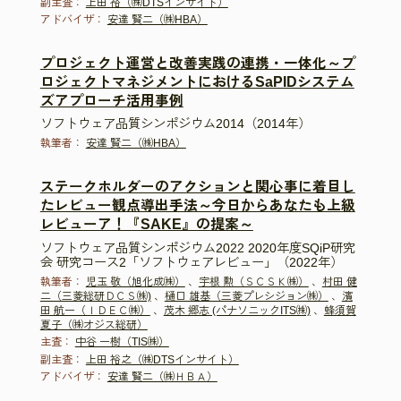
副主査：
上田 裕（㈱DTSインサイト）
アドバイザ：
安達 賢二（㈱HBA）
プロジェクト運営と改善実践の連携・一体化～プ
ロジェクトマネジメントにおけるSaPIDシステム
ズアプローチ活用事例
ソフトウェア品質シンポジウム2014（2014年）
執筆者：
安達 賢二（㈱HBA）
ステークホルダーのアクションと関心事に着目し
たレビュー観点導出手法～今日からあなたも上級
レビューア！『SAKE』の提案～
ソフトウェア品質シンポジウム2022 2020年度SQiP研究
会 研究コース2「ソフトウェアレビュー」（2022年）
執筆者：
児玉 敬（旭化成㈱）
、
宇根 勲（ＳＣＳＫ㈱）
、
村田 健
二（三菱総研ＤＣＳ㈱)
、
樋口 雄基（三菱プレシジョン㈱）
、
濱
田 航一（ＩＤＥＣ㈱）
、
茂木 郷志 (パナソニックITS㈱)
、
蜂須賀
夏子（㈱オジス総研）
主査：
中谷 一樹（TIS㈱）
副主査：
上田 裕之（㈱DTSインサイト）
アドバイザ：
安達 賢二（㈱ＨＢＡ）