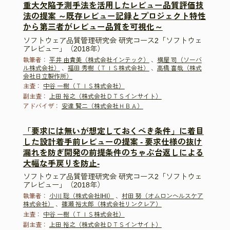
重大欠陥予測手法を活用したレビュー品質評価技
法の提案 ～既存レビュー記録とプロジェクト特性
から第三者がレビュー品質を可視化～
ソフトウェア品質管理研究会 研究コース2「ソフトウェ
アレビュー」（2018年）
執筆者：
平井 由貴美（株式会社インテック）
、
横屋 司（ソーバ
ル株式会社）
、
福田 秀樹（ＴＩＳ株式会社）
、
高橋 喜哉（株式
会社日立製作所）
主査：
中谷 一樹（ＴＩＳ株式会社）
副主査：
上田 裕之（株式会社ＤＴＳインサイト）
アドバイザ：
安達 賢二（株式会社ＨＢＡ）
「要求には無いが想定しておくべき条件」に着目
した設計着手前レビューの提案 - 要求仕様の抜け
漏れを防ぎ開発の前提条件のちゃぶ台返しによる
大幅な手戻りを防止-
ソフトウェア品質管理研究会 研究コース2「ソフトウェ
アレビュー」（2018年）
執筆者：
小川 聡（株式会社IHI）
、
村田 努（オムロンヘルスケア
株式会社）
、
篠瀬 裕太郎（株式会社リンクレア）
主査：
中谷 一樹（ＴＩＳ株式会社）
副主査：
上田 裕之（株式会社ＤＴＳインサイト）