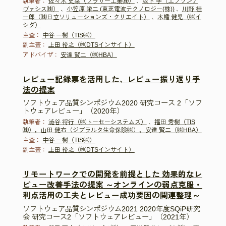
執筆者：
佐々木 吏菜（ブラザー工業㈱）
、
坂下 学（エプソンア
ヴァシス㈱）
、
小笠原 栄二 (東芝電波テクノロジー(株))
、
川野 桂
一郎（㈱日立ソリューションズ・クリエイト）
、
木幡 健児（㈱イ
シダ）
主査：
中谷 一樹（TIS㈱）
副主査：
上田 裕之（㈱DTSインサイト）
アドバイザ：
安達 賢二（㈱HBA）
レビュー記録票を活用した、レビュー振り返り手
法の提案
ソフトウェア品質シンポジウム2020 研究コース 2「ソフ
トウェアレビュー」（2020年）
執筆者：
澁谷 将行（㈱トーセーシステムズ）
、
福田 秀樹（TIS
㈱），山田 健右（ジブラルタ生命保険㈱），安達 賢二（㈱HBA）
主査：
中谷 一樹（TIS㈱）
副主査：
上田 裕之（㈱DTSインサイト）
リモートワークでの開発を前提とした 効果的なレ
ビュー改善手法の提案 ～オンラインの弱点克服・
利点活用の工夫とレビュー成功要因の関連整理～
ソフトウェア品質シンポジウム2021 2020年度SQiP研究
会 研究コース2「ソフトウェアレビュー」（2021年）