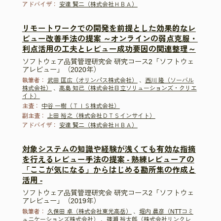
アドバイザ：
安達 賢二（株式会社ＨＢＡ）
リモートワークでの開発を前提とした効果的なレ
ビュー改善手法の提案 ～オンラインの弱点克服・
利点活用の工夫とレビュー成功要因の関連整理～
ソフトウェア品質管理研究会 研究コース2「ソフトウェ
アレビュー」（2020年）
執筆者：
武田 匡広（オリンパス株式会社）
、
西川 隆（ソーバル
株式会社）
、
高島 知己（株式会社日立ソリューションズ・クリエ
イト）
主査：
中谷 一樹（ＴＩＳ株式会社）
副主査：
上田 裕之（株式会社ＤＴＳインサイト）
アドバイザ：
安達 賢二（株式会社ＨＢＡ）
対象システムの知識や経験が浅くても有効な指摘
を行えるレビュー手法の提案 - 熟練レビューアの
「ここが気になる」からはじめる勘所集の作成と
活用 -
ソフトウェア品質管理研究会 研究コース2「ソフトウェ
アレビュー」（2019年）
執筆者：
久保田 卓（株式会社東光高岳）
、
堀内 晨彦（NTTコミ
ュニケーションズ株式会社）
、
篠瀬 裕太郎（株式会社リンクレ