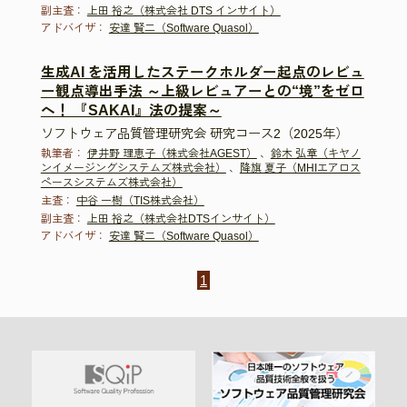
副主査：
上田 裕之（株式会社 DTS インサイト）
アドバイザ：
安達 賢二（Software Quasol）
生成AI を活用したステークホルダー起点のレビュ
ー観点導出手法 ～上級レビュアーとの“境”をゼロ
へ！ 『SAKAI』法の提案～
ソフトウェア品質管理研究会 研究コース2（2025年）
執筆者：
伊井野 理恵子（株式会社AGEST）
、
鈴木 弘章（キヤノ
ンイメージングシステムズ株式会社）
、
降旗 夏子（MHIエアロス
ペースシステムズ株式会社）
主査：
中谷 一樹（TIS株式会社）
副主査：
上田 裕之（株式会社DTSインサイト）
アドバイザ：
安達 賢二（Software Quasol）
1