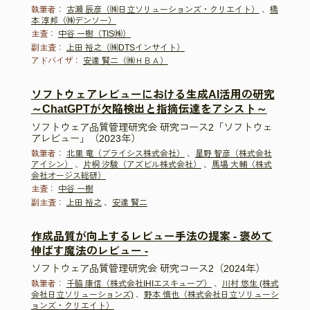
執筆者：
古瀬 辰彦（㈱日立ソリューションズ・クリエイト）
、
橋
本 淳邦（㈱デンソー）
主査：
中谷 一樹（TIS㈱）
副主査：
上田 裕之（㈱DTSインサイト）
アドバイザ：
安達 賢二（㈱ＨＢＡ）
ソフトウェアレビューにおける生成AI活用の研究
～ChatGPTが欠陥検出と指摘伝達をアシスト～
ソフトウェア品質管理研究会 研究コース2「ソフトウェ
アレビュー」（2023年）
執筆者：
北里 竜（ブライシス株式会社）
、
星野 智彦（株式会社
アイシン）
、
片桐 汐駿（アズビル株式会社）
、
馬場 大輔（株式
会社オージス総研）
主査：
中谷 一樹
副主査：
上田 裕之
、
安達 賢二
作成品質が向上するレビュー手法の提案 - 褒めて
伸ばす魔法のレビュー -
ソフトウェア品質管理研究会 研究コース2（2024年）
執筆者：
千脇 康信（株式会社IHIエスキューブ）
、
川村 悠生 (株式
会社日立ソリューションズ)
、
野本 慎也（株式会社日立ソリューシ
ョンズ・クリエイト）