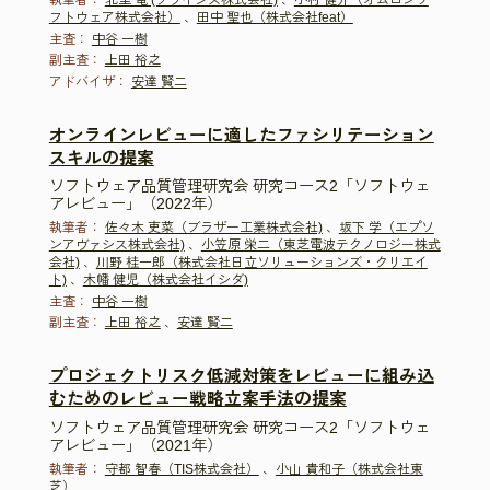
執筆者：
北里 竜 (ブライシス株式会社)
、
小村 健介（オムロンソ
フトウェア株式会社）
、
田中 聖也（株式会社feat）
主査：
中谷 一樹
副主査：
上田 裕之
アドバイザ：
安達 賢二
オンラインレビューに適したファシリテーション
スキルの提案
ソフトウェア品質管理研究会 研究コース2「ソフトウェ
アレビュー」（2022年）
執筆者：
佐々木 吏菜（ブラザー工業株式会社)
、
坂下 学（エプソ
ンアヴァシス株式会社)
、
小笠原 栄二（東芝電波テクノロジー株式
会社)
、
川野 桂一郎（株式会社日立ソリューションズ・クリエイ
ト)
、
木幡 健児（株式会社イシダ)
主査：
中谷 一樹
副主査：
上田 裕之
、
安達 賢二
プロジェクトリスク低減対策をレビューに組み込
むためのレビュー戦略立案手法の提案
ソフトウェア品質管理研究会 研究コース2「ソフトウェ
アレビュー」（2021年）
執筆者：
守都 智春（TIS株式会社）
、
小山 貴和子（株式会社東
芝）