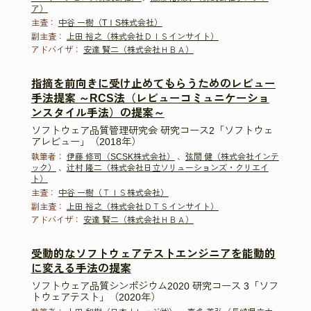
ア）
主査：
中谷 一樹（TⅠS株式会社）
副主査：
上田 裕之（株式会社ＤＩＳインサイト）
アドバイザ：
安達 賢二（株式会社ＨＢＡ）
指摘を前向きに受け止めてもらうためのレビュー
手法提案 ～RCS法（レビューコミュニケーショ
ンスタイル手法）の提案～
ソフトウェア品質管理研究会 研究コース2「ソフトウェ
アレビュー」（2018年）
執筆者：
伊藤 修司（SCSK株式会社）
、
弦間 健（株式会社インテ
ック）
、
辻村 隆二（株式会社日立ソリューションズ・クリエイ
ト）
主査：
中谷 一樹（ＴＩＳ株式会社）
副主査：
上田 裕之（株式会社ＤＴＳインサイト）
アドバイザ：
安達 賢二（株式会社ＨＢＡ）
受動的なソフトウェアテストエンジニアを能動的
に変える手法の提案
ソフトウェア品質シンポジウム2020 研究コース 3「ソフ
トウェアテスト」（2020年）