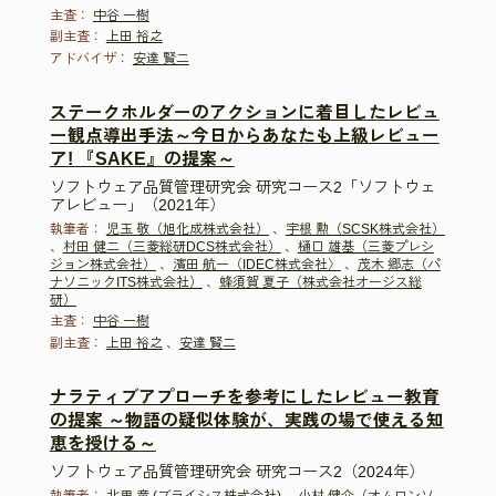
主査：
中谷 一樹
副主査：
上田 裕之
アドバイザ：
安達 賢二
ステークホルダーのアクションに着目したレビュ
ー観点導出手法～今日からあなたも上級レビュー
ア! 『SAKE』の提案～
ソフトウェア品質管理研究会 研究コース2「ソフトウェ
アレビュー」（2021年）
執筆者：
児玉 敬（旭化成株式会社）
、
宇根 勲（SCSK株式会社）
、
村田 健二（三菱総研DCS株式会社）
、
樋口 雄基（三菱プレシ
ジョン株式会社）
、
濱田 航一（IDEC株式会社〉
、
茂木 郷志（パ
ナソニックITS株式会社）
、
蜂須賀 夏子（株式会社オージス総
研）
主査：
中谷 一樹
副主査：
上田 裕之
、
安達 賢二
ナラティブアプローチを参考にしたレビュー教育
の提案 ～物語の疑似体験が、実践の場で使える知
恵を授ける～
ソフトウェア品質管理研究会 研究コース2（2024年）