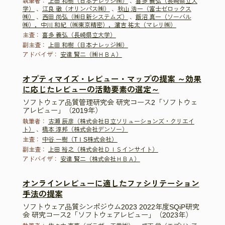
執筆者：
上田 和樹（日本ナレッジ㈱）
、
喜多 義弘（長崎県立大
学）
、
江良 徹（オリンパス㈱）
、
秋山 浩一（富士ゼロックス
㈱）
、
西田 尚弘（㈱日新システムズ）
、
飯沼 真一（ソーバル
㈱），中川 和紀（㈱東京精密），濵吉 祐太（マレリ㈱）
主査：
喜多 義弘（長崎県立大学）
副主査：
上田 和樹（日本ナレッジ㈱）
アドバイザ：
安達 賢二（㈱ＨＢＡ）
オプティマイズ・レビュー・マップの提案 ～効果
に応じたレビューの活動要素の選定～
ソフトウェア品質管理研究会 研究コース2「ソフトウェ
アレビュー」（2019年）
執筆者：
古瀬 辰彦（株式会社日立ソリューションズ・クリエイ
ト）
、
橋本 淳邦（株式会社デンソー）
主査：
中谷 一樹（TⅠS株式会社）
副主査：
上田 裕之（株式会社ＤＩＳインサイト）
アドバイザ：
安達 賢二（株式会社ＨＢＡ）
オンラインレビューに適したファシリテーション
手法の提案
ソフトウェア品質シンポジウム2023 2022年度SQiP研究
会 研究コース2「ソフトウェアレビュー」（2023年）