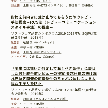
主査：
中谷 一樹（TIS（株））,
副主査：
上田 裕之（㈱DTS インサイト）
、
安達賢二（㈱HBA）
指摘を前向きに受け止めてもらうためのレビュー
手法提案～RCS法（レビューコミュニケーション
スタイル手法）の提案～
ソフトウェア品質シンポジウム2019 2018年度 SQiP研究
会 2分科会（2019年）
執筆者：
弦間 健（㈱インテック）
主査：
中谷 一樹（TIS㈱）
副主査：
上田 裕（㈱DTSインサイト）
アドバイザ：
安達 賢二（㈱HBA）
「要求には無いが想定しておくべき条件」に着目
した設計着手前レビューの提案-要求仕様の抜け漏
れを防ぎ開発の前提条件のちゃぶ台返しによる大
幅な手戻りを防止-
ソフトウェア品質シンポジウム2019 2018年度 SQiP研究
会 2分科会（2019年）
執筆者：
村田 努（オムロン ヘルスケア㈱）
主査：
中谷 一樹（TIS㈱）