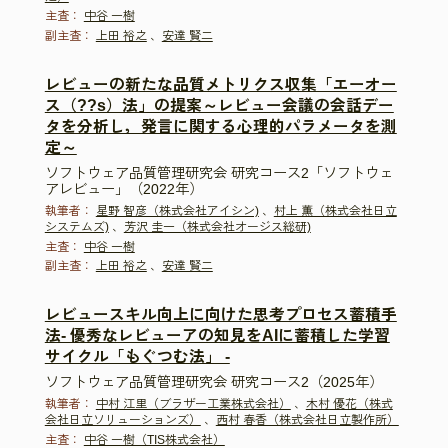
主査：
中谷 一樹
副主査：
上田 裕之
、
安達 賢二
レビューの新たな品質メトリクス収集「エーオー
ス（??s）法」の提案～レビュー会議の会話デー
タを分析し，発言に関する心理的パラメータを測
定～
ソフトウェア品質管理研究会 研究コース2「ソフトウェ
アレビュー」（2022年）
執筆者：
星野 智彦（株式会社アイシン)
、
村上 薫（株式会社日立
システムズ)
、
芳沢 圭一（株式会社オージス総研)
主査：
中谷 一樹
副主査：
上田 裕之
、
安達 賢二
レビュースキル向上に向けた思考プロセス蓄積手
法- 優秀なレビューアの知見をAIに蓄積した学習
サイクル「もぐつむ法」 -
ソフトウェア品質管理研究会 研究コース2（2025年）
執筆者：
中村 江里（ブラザー工業株式会社）
、
木村 優花（株式
会社日立ソリューションズ）
、
西村 春香（株式会社日立製作所）
主査：
中谷 一樹（TIS株式会社）