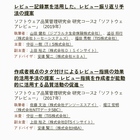
レビュー記録票を活用した，レビュー振り返り手
法の提案
ソフトウェア品質管理研究会 研究コース2「ソフトウェ
アレビュー」（2019年）
執筆者：
山田 健右（ジブラルタ生命保険株式会社）
、
澁谷 将行
（株式会社トーセーシステムズ）
、
福田 秀樹（TIS株式会社）
主査：
中谷 一樹（TⅠS株式会社）
副主査：
上田 裕之（株式会社ＤＩＳインサイト）
アドバイザ：
安達 賢二（株式会社ＨＢＡ）
作成者視点のタグ付けによるレビュー指摘の効果
的活用手法の提案 ～レビュー指摘を作成者が能動
的に活用する品質活動の促進～
ソフトウェア品質管理研究会 研究コース2「ソフトウェ
アレビュー」（2017年）
執筆者：
佐藤 文治（株式会社デンソーエスアイ）
、
堀江 宏明
（株式会社NTTデータSBC）
主査：
中谷 一樹（TIS株式会社）
副主査：
上田 裕之（株式会社DTSインサイト）
アドバイザ：
安達 賢二（株式会社HBA）