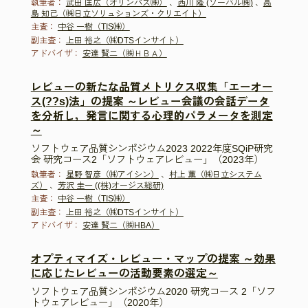
執筆者：
武田 匡広（オリンパス㈱）
、
西川 隆 (ソーバル㈱)
、
高
島 知己（㈱日立ソリュションズ・クリエイト）
主査：
中谷 一樹（TIS㈱）
副主査：
上田 裕之（㈱DTSインサイト）
アドバイザ：
安達 賢二（㈱ＨＢＡ）
レビューの新たな品質メトリクス収集「エーオー
ス(??s)法」の提案 ～レビュー会議の会話データ
を分析し，発言に関する心理的パラメータを測定
～
ソフトウェア品質シンポジウム2023 2022年度SQiP研究
会 研究コース2「ソフトウェアレビュー」（2023年）
執筆者：
星野 智彦（㈱アイシン）
、
村上 薫（㈱日立システム
ズ）
、
芳沢 圭一 ((株)オージス総研)
主査：
中谷 一樹（TIS㈱）
副主査：
上田 裕之（㈱DTSインサイト）
アドバイザ：
安達 賢二（㈱HBA）
オプティマイズ・レビュー・マップの提案 ～効果
に応じたレビューの活動要素の選定～
ソフトウェア品質シンポジウム2020 研究コース 2「ソフ
トウェアレビュー」（2020年）