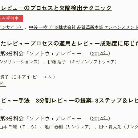
アレビューのプロセスと欠陥検出テクニック
込み受付中
インサイト）
、
中谷 一樹（TIS株式会社 品質革新本部 エンハンスメン
ったレビュープロセスの適用とレビュー成熟度に応じ
第3分科会「ソフトウェアレビュー」（2014年）
ンジソリューションズ）
、
伊藤 浩子 （キヤノンソフトウェア）
佑貴子（日本アイ･ビー･エム ）
学）
ビュー手法 3分割レビューの提案- 3ステップ＆レ
-
第3分科会「ソフトウェアレビュー」（2014年）
山本 千絵（ＴＩＳ）
、
池戸 春樹（リンクレア）
、
田中 賢太朗（リン