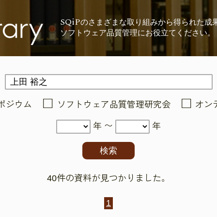
SQiP
の
さまざまな取り組みから
得られた成
ソフトウェア品質管理に
お役立てください。
ポジウム
ソフトウェア品質管理研究会
オン
年 〜
年
40件の資料が見つかりました。
1