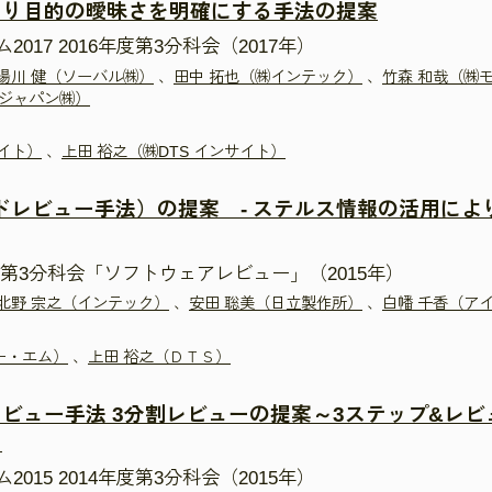
より目的の曖昧さを明確にする手法の提案
17 2016年度第3分科会（2017年）
湯川 健（ソーバル㈱）
、
田中 拓也（㈱インテック）
、
竹森 和哉（㈱
・ジャパン㈱）
サイト）
、
上田 裕之（㈱DTS インサイト）
スドレビュー手法）の提案 - ステルス情報の活用に
第3分科会「ソフトウェアレビュー」（2015年）
北野 宗之（インテック）
、
安田 聡美（日立製作所）
、
白幡 千香（ア
ー・エム）
、
上田 裕之（ＤＴＳ）
ビュー手法 3分割レビューの提案～3ステップ&レ
～
15 2014年度第3分科会（2015年）