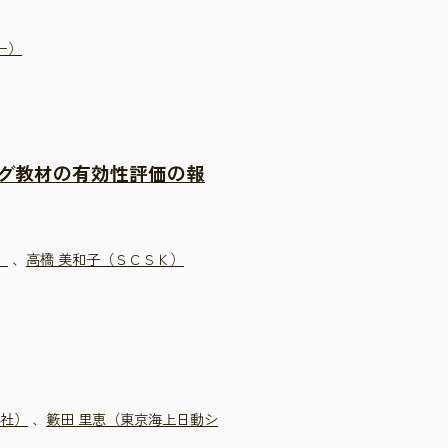
ー）
グ教材の有効性評価の報
）
、
高橋 美和子（ＳＣＳＫ）
会社）
、
籔田 里恵（東京海上日動シ