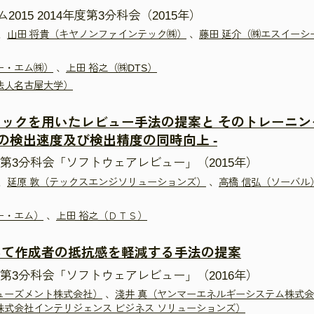
15 2014年度第3分科会（2015年）
、
山田 将貴（キヤノンファインテック㈱）
、
藤田 延介（㈱エスイーシ
ー・エム㈱）
、
上田 裕之（㈱DTS）
法人名古屋大学）
ックを用いたレビュー手法の提案と そのトレーニン
欠陥の検出速度及び検出精度の同時向上 -
第3分科会「ソフトウェアレビュー」（2015年）
、
延原 敦（テックスエンジソリューションズ）
、
高橋 信弘（ソーバル
ー・エム）
、
上田 裕之（ＤＴＳ）
いて作成者の抵抗感を軽減する手法の提案
第3分科会「ソフトウェアレビュー」（2016年）
ューズメント株式会社）
、
淺井 真（ヤンマーエネルギーシステム株式
株式会社インテリジェンス ビジネス ソリューションズ）