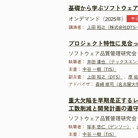
基礎から学ぶソフトウェ
オンデマンド（2025年）
申
講演者：
上田 裕之（株式会社DTS
プロジェクト特性に見合
ソフトウェア品質管理研究会 
執筆者：
井田 達也 （テックスエ
主査：
中谷 一樹（TIS）
副主査：
上田 裕之（DTS）
、
原 
アドバイザ：
森崎 修司（名古屋大
重大欠陥を早期是正するレ
工数削減と開発計画の遵守
ソフトウェア品質管理研究会 
執筆者：
塚本 悠仁（デンソー）
、
主査：
中谷 一樹（TIS）