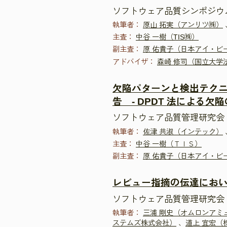
ソフトウェア品質シンポジウム20
執筆者：
原山 拓実（アンリツ㈱）
主査：
中谷 一樹（TIS㈱）
副主査：
原 佑貴子（日本アイ・ビ
アドバイザ：
森崎 修司（国立大学
欠陥パターンと検出テクニ
告 - DPDT 法による
ソフトウェア品質管理研究会 
執筆者：
佐津 共淑（インテック）
主査：
中谷 一樹（ＴＩＳ）
副主査：
原 佑貴子（日本アイ・ビ
レビュー指摘の伝達にお
ソフトウェア品質管理研究会 
執筆者：
三浦 剛史（オムロンアミ
ステムズ株式会社）
、
道上 宜宏（