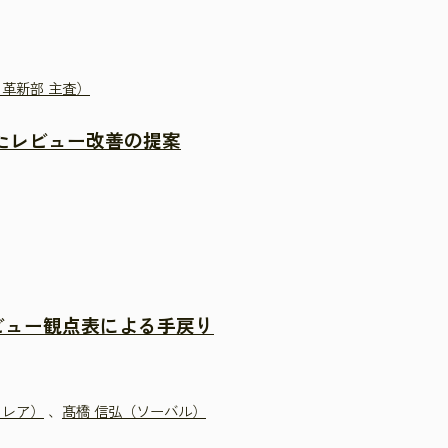
ト革新部 主査）
たレビュー改善の提案
ビュー観点表による手戻り
クレア）
、
髙橋 信弘（ソーバル）