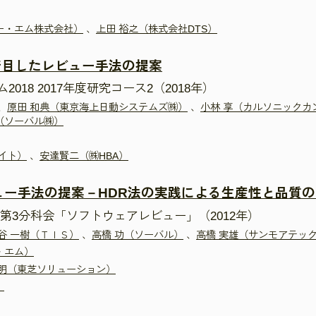
ー・エム株式会社）
、
上田 裕之（株式会社DTS）
着目したレビュー手法の提案
18 2017年度研究コース2（2018年）
、
原田 和典（東京海上日動システムズ㈱）
、
小林 享（カルソニックカ
（ソーバル㈱）
サイト）
、
安達賢二（㈱HBA）
ュー手法の提案－HDR法の実践による生産性と品質
第3分科会「ソフトウェアレビュー」（2012年）
谷 一樹（ＴＩＳ）
、
高橋 功（ソーバル）
、
高橋 実雄（サンモアテッ
・エム）
雅明（東芝ソリューション）
）