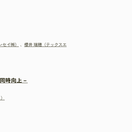
ンセイ㈱）
、
櫻井 瑞穂（テックスエ
の同時向上－
ク）