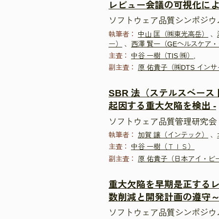
レビュー会議の可視化に
ソフトウェア品質シンポジウム20
執筆者：
中山 匡（㈱東光高岳）
、
ー）
、
西澤 賢一（GEヘルスケア
主査：
中谷 一樹（TIS ㈱）,
副主査：
原 佑貴子（㈱DTS イン
SBR 法（ステルスベー
起因する重大欠陥を検出 -
ソフトウェア品質管理研究会 
執筆者：
加賀 譲（インテック）
、
主査：
中谷 一樹（ＴＩＳ）
副主査：
原 佑貴子（日本アイ・ビ
重大欠陥を早期是正するレ
数削減と開発計画の遵守
ソフトウェア品質シンポジウム20