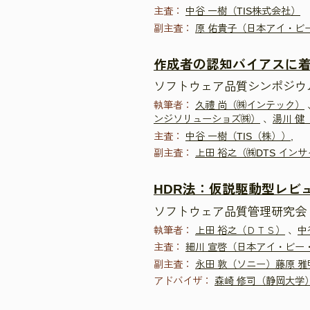
主査：
中谷 一樹（TIS株式会社）
副主査：
原 佑貴子（日本アイ・ビ
作成者の認知バイアスに
ソフトウェア品質シンポジウム20
執筆者：
久禮 尚（㈱インテック）
ンジソリューショズ㈱）
、
湯川 健
主査：
中谷 一樹（TIS（株））,
副主査：
上田 裕之（㈱DTS イン
HDR法：仮説駆動型レビ
ソフトウェア品質管理研究会 
執筆者：
上田 裕之（ＤＴＳ）
、
中
主査：
細川 宣啓（日本アイ・ビー
副主査：
永田 敦（ソニー）藤原 
アドバイザ：
森崎 修司（静岡大学