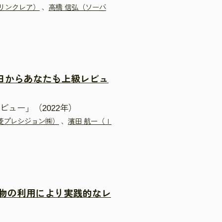
㈱リンクレア）
、
高橋 信弘（ソーバ
日からあなたも上級レビュ
ビュー」（2022年）
菱プレシジョン㈱）
、
濱田 航一（Ｉ
物の利用により実践的なレ