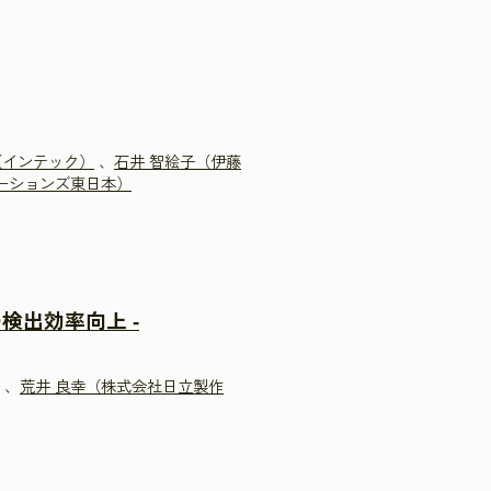
（インテック）
、
石井 智絵子（伊藤
ーションズ東日本）
検出効率向上 -
、
荒井 良幸（株式会社日立製作