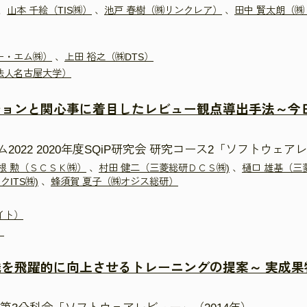
、
山本 千絵（TIS㈱）
、
池戸 春樹（㈱リンクレア）
、
田中 賢太朗（
ー・エム㈱）
、
上田 裕之（㈱DTS）
法人名古屋大学）
ションと関心事に着目したレビュー観点導出手法～今
022 2020年度SQiP研究会 研究コース2「ソフトウェアレ
根 勲（ＳＣＳＫ㈱）
、
村田 健二（三菱総研ＤＣＳ㈱)
、
樋口 雄基（三
クITS㈱)
、
蜂須賀 夏子（㈱オジス総研）
イト）
）
を飛躍的に向上させるトレーニングの提案～ 実成果