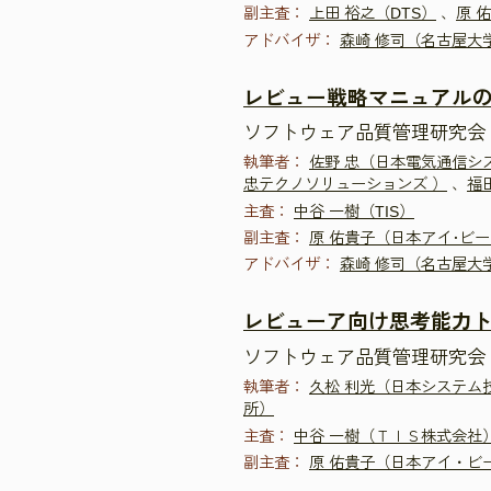
副主査：
上田 裕之（DTS）
、
原 
アドバイザ：
森崎 修司（名古屋大
レビュー戦略マニュアルの
ソフトウェア品質管理研究会 
執筆者：
佐野 忠（日本電気通信シ
忠テクノソリューションズ ）
、
福
主査：
中谷 一樹（TIS）
副主査：
原 佑貴子（日本アイ･ビー
アドバイザ：
森崎 修司（名古屋大
レビューア向け思考能力ト
ソフトウェア品質管理研究会 
執筆者：
久松 利光（日本システム
所）
主査：
中谷 一樹（ＴＩＳ株式会社
副主査：
原 佑貴子（日本アイ・ビ