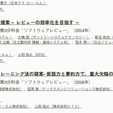
佑貴子（日本アイ･ビー･エム ）
学）
提案～ レビューの効率化を目指す ～
第3分科会「ソフトウェアレビュー」（2014年）
ステム ）
、
大嶋 哲（サントリーシステムテクノロジー ）
、
新谷 和也
田 立樹（日立製作所 情報・通信システム社）
、
荒木 秀一（日立ソリュ
･エム ）
、
上田 裕之（DTS）
学）
レーニング法の提案- 仮説力と要約力で，重大欠陥の
第3分科会「ソフトウェアレビュー」（2016年）
技術株式会社）
、
延原 敦（テックスエンジソリューションズ株式会社）
）
ー・エム株式会社）
、
上田 裕之（株式会社ＤＴＳ）