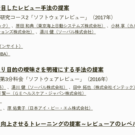
着目したレビュー手法の提案
研究コース2「ソフトウェアレビュー」（2017年）
ック）
、
原田 和典（東京海上日動システムズ株式会社）
、
小林 享（
ションズ株式会社）
、
湯川 健（ソーバル株式会社）
インサイト）
BA）
より目的の曖昧さを明確にする手法の提案
第3分科会「ソフトウェアレビュー」（2016年）
岳）
、
湯川 健（ソーバル株式会社）
、
田中 拓也（株式会社インテック
澤 賢一（ＧＥヘルスケア・ジャパン株式会社）
）
）
、
原 佑貴子（日本アイ・ビー・エム株式会社）
に向上させるトレーニングの提案～レビューアのレベ