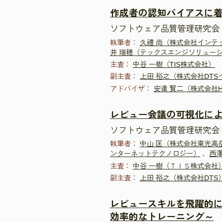
作成者の認知バイアスに
ソフトウェア品質管理研究会 
執筆者：
久禮 尚（株式会社インテ
井 瑞穂（テックスエンジソリュー
主査：
中谷 一樹（TIS株式会社）
副主査：
上田 裕之（株式会社DTS
アドバイザ：
安達 賢二（株式会社H
レビュー会議の可視化に
ソフトウェア品質管理研究会 
執筆者：
中山 匡（株式会社東光高
ンターネットテクノロジー）
、
西
主査：
中谷 一樹（ＴＩＳ株式会社
副主査：
上田 裕之（株式会社DTS
レビュースキルを飛躍的
効率的なトレーニング～