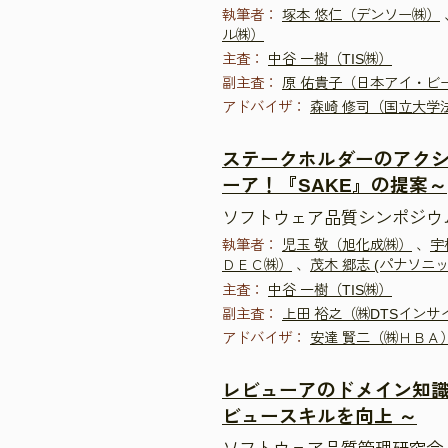
執筆者：
塚本 悠仁（デンソー㈱）
ル㈱）
主査：
中谷 一樹（TIS㈱）
副主査：
原 佑貴子（日本アイ・ビ
アドバイザ：
森崎 修司（国立大学
ステークホルダーのアク
ーア！『SAKE』の提案～
ソフトウェア品質シンポジウム2
執筆者：
児玉 敬（旭化成㈱）
、
宇
ＤＥＣ㈱）
、
茂木 郷志 (パナソニッ
主査：
中谷 一樹（TIS㈱）
副主査：
上田 裕之（㈱DTSインサ
アドバイザ：
安達 賢二（㈱ＨＢＡ
レビューアのドメイン知識
ビュースキルを向上 ～