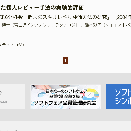
した個人レビュー手法の実験的評価
第6分科会「個人のスキルレベル評価方法の研究」（2004
本博幸（富士通インフォソフトテクノロジ）
、
鈴木彩子（ＮＴＴアドバ
ステクノロジ）
1