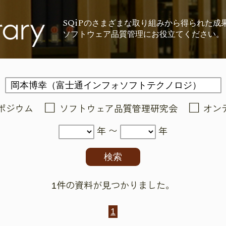
SQiP
の
さまざまな取り組みから
得られた成
ソフトウェア品質管理に
お役立てください。
ポジウム
ソフトウェア品質管理研究会
オン
年 〜
年
1件の資料が見つかりました。
1