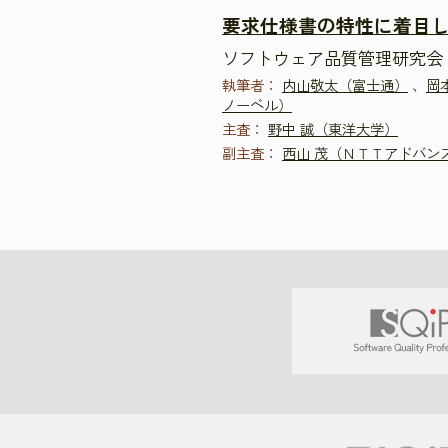
要求仕様書の特性に着目
ソフトウェア品質管理研究会 
執筆者：
内山敬太（富士通）
、
岡
ノーベル）
主査：
野中 誠（東洋大学）
副主査：
西山 茂（ＮＴＴアドバン