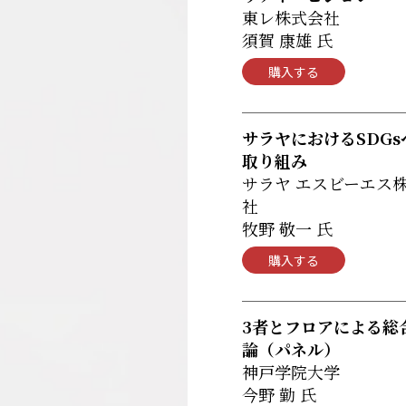
東レ株式会社
須賀 康雄 氏
購入する
サラヤにおけるSDGs
取り組み
サラヤ エスビーエス
社
牧野 敬一 氏
購入する
3者とフロアによる総
論（パネル）
神戸学院大学
今野 勤 氏