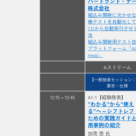
ハートランド・デ
株式会社
組込み開発に欠かせ
機テストを自動化してC
CDから自動実行させ
法
組込み開発用テスト
プラットフォーム「AU
meal」
Aストリーム
【一般発表セッション：
要求・仕様
12:15～12:45
A1-1【経験発表】
”わかる”から”使え
る”へ～シフトレフ
ための実践ガイド
用事例の紹介
加茂 悠 氏