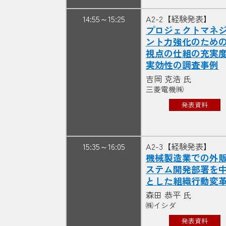
14:55～15:25
A2-2【経験発表】
プロジェクトマネ
ント力強化のための
視点の仕組の充実
実効性の調査事例
吉岡 克浩 氏
三菱電機㈱
発表資料
15:35～16:05
A2-3【経験発表】
機械製造業での外
ステム開発部署を
とした組織行動変
森田 恭平 氏
㈱イシダ
発表資料