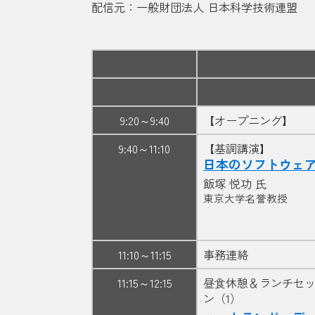
配信元：一般財団法人 日本科学技術連盟
9:20～9:40
【オープニング】
9:40～11:10
【基調講演】
日本のソフトウェ
飯塚 悦功 氏
東京大学名誉教授
11:10～11:15
事務連絡
11:15～12:15
昼食休憩＆ランチセ
ン（1）