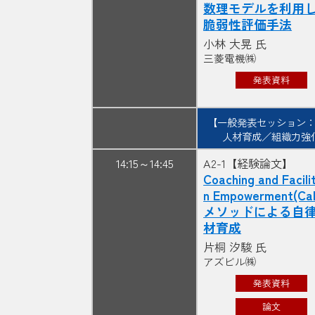
数理モデルを利用
脆弱性評価手法
小林 大晃 氏
三菱電機㈱
発表資料
【一般発表セッション：
人材育成／組織力強
14:15～14:45
A2-1【経験論文】
Coaching and Facili
n Empowerment(Ca
メソッドによる自
材育成
片桐 汐駿 氏
アズビル㈱
発表資料
論文