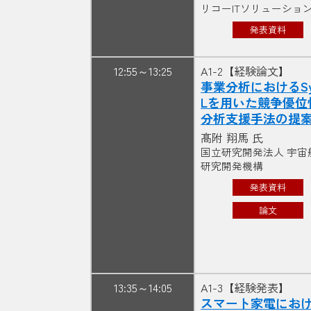
リコーITソリューショ
発表資料
12:55～13:25
A1-2【経験論文】
事業分析におけるSy
Lを用いた競争優位
分析支援手法の提
髙附 翔馬 氏
国立研究開発法人 宇宙
研究開発機構
発表資料
論文
13:35～14:05
A1-3【経験発表】
スマート家電にお