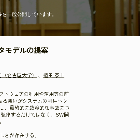
果を
一般公開しています。
タモデルの提案
司（名古屋大学）
、
植田 泰士
ソフトウェアの利用や運用等の前
振る舞いがシステムの利用へク
し、最終的に致命的な事故につ
を製作するだけではなく、SW開
。
しさが存在する。