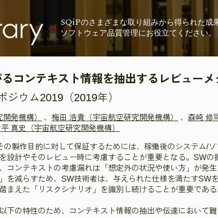
SQiP
の
さまざまな取り組みから
得られた成
ソフトウェア品質管理に
お役立てください。
がるコンテキスト情報を抽出するレビューメ
ウム2019（2019年）
究開発機構）
、
梅田 浩貴（宇宙航空研究開発機構）
、
森崎 修
片平 真史（宇宙航空研究開発機構）
その製作目的に対して保証するためには、稼働後のシステム/
を設計やそのレビュー時に考慮することが重要となる。SWの
、コンテキストの考慮漏れは「想定外の状況や使い方」が発生
」を減らすため、SW技術者は、与えられた仕様を満たすSW
踏まえた「リスクシナリオ」を識別し続けることが重要である
以下の特性のため、コンテキスト情報の抽出や伝達において難