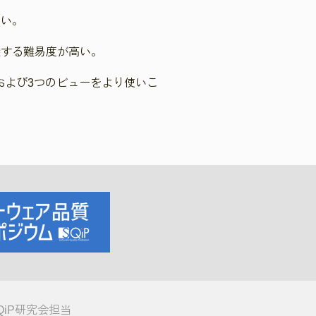
きい。
。
握する難易度が高い。
および3つのビューをより使いこ
QiP研究会担当