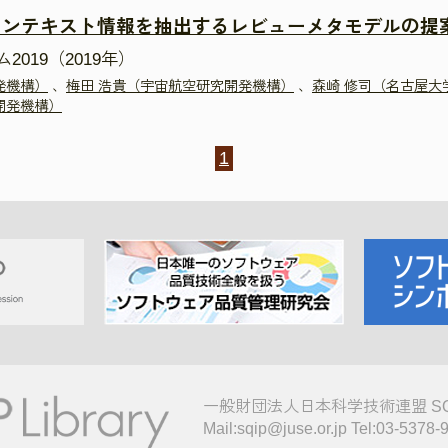
コンテキスト情報を抽出するレビューメタモデルの提
019（2019年）
発機構）
、
梅田 浩貴（宇宙航空研究開発機構）
、
森崎 修司（名古屋大
開発機構）
1
一般財団法人日本科学技術連盟 S
Mail:sqip@juse.or.jp Tel:03-5378-