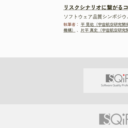
リスクシナリオに繋がる
ソフトウェア品質シンポジウム2
執筆者：
平 晃佑（宇宙航空研究開
機構）
、
片平 真史（宇宙航空研究