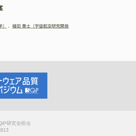
案
学）
、
植田 泰士（宇宙航空研究開発
QiP研究会担当
9813