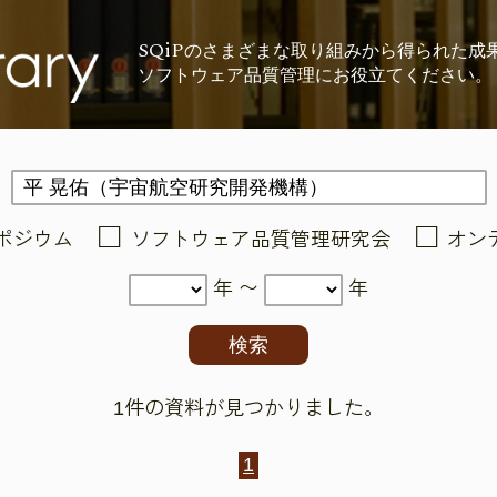
SQiP
の
さまざまな取り組みから
得られた成
ソフトウェア品質管理に
お役立てください。
ポジウム
ソフトウェア品質管理研究会
オン
年 〜
年
1件の資料が見つかりました。
1