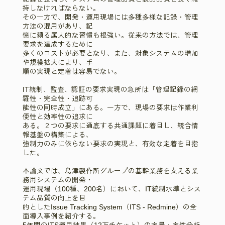
持しなければならない。
その一方で、開発・運用現場には多種多様な記録・管理
方法の混用があり、記
憶に頼る属人的な習慣も根強い。従来の方法では、管理
要求を達成するために
多くのコストが必要となり、また、対象システムの増加
や規模拡大により、手
順の実現と定着は容易でない。
IT統制、監査、認証の要求実現の急所は「管理記録の網
羅性・完全性・追跡可
能性の同時成立」にある。一方で、現場の要求は作業利
便性と効率性の追求に
ある。２つの要求に通底する共通課題に着目し、統合情
報基盤の構築による、
強制力のみに依らない要求の実現と、有効な定着を目指
した。
本論文では、島津製作所グループの基幹業務を支える業
務用システムの開発・
運用現場（100種、200名）において、IT統制水準とシス
テム品質の向上を目
的としたIssue Tracking System（ITS - Redmine）の全
面導入事例を紹介する。