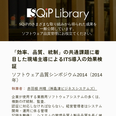
SQiP
の
さまざまな取り組みから
得られた成果を
一般公開しています。
ソフトウェア品質管理に
お役立てください。
「効率、品質、統制」の共通課題に着
目した現場主導によるITS導入の効果検
証
ソフトウェア品質シンポジウム2014（2014
年）
執筆者：
赤羽根 州晴（㈱島津ビジネスシステムズ）
企業が使用する業務用ソフトウェアシステムの多くは、
複数のIT統制、監査、
認証に対応しなければならない。経営管理者はシステム
開発・運用に係る管理
記録を整備し、システムの管理品質と製品品質を長く維