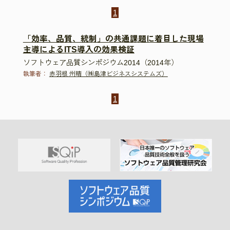
1
「効率、品質、統制」の共通課題に着目した現場
主導によるITS導入の効果検証
ソフトウェア品質シンポジウム2014（2014年）
執筆者：
赤羽根 州晴（㈱島津ビジネスシステムズ）
1