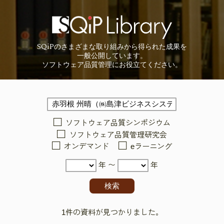
SQiP
の
さまざまな取り組みから
得られた成果を
一般公開しています。
ソフトウェア品質管理に
お役立てください。
ソフトウェア品質シンポジウム
ソフトウェア品質管理研究会
オンデマンド
eラーニング
年 〜
年
1件の資料が見つかりました。