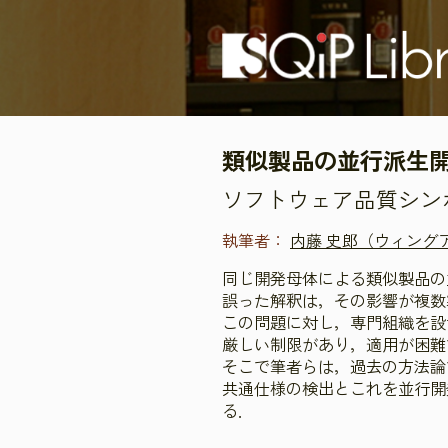
類似製品の並行派生
ソフトウェア品質シンポジ
執筆者：
内藤 史郎（ウィング
同じ開発母体による類似製品の
誤った解釈は，その影響が複数
この問題に対し，専門組織を設
厳しい制限があり，適用が困難
そこで筆者らは，過去の方法論
共通仕様の検出とこれを並行開
る．