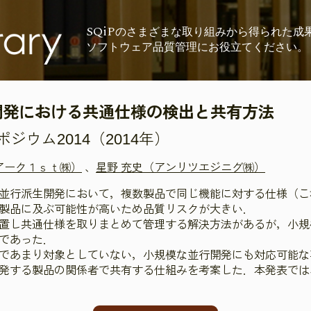
SQiP
の
さまざまな取り組みから
得られた成
ソフトウェア品質管理に
お役立てください。
開発における共通仕様の検出と共有方法
ウム2014（2014年）
アーク１ｓｔ㈱）
、
星野 充史（アンリツエジニグ㈱）
並行派生開発において，複数製品で同じ機能に対する仕様（こ
製品に及ぶ可能性が高いため品質リスクが大きい．
置し共通仕様を取りまとめて管理する解決方法があるが，小規
であった．
であまり対象としていない，小規模な並行開発にも対応可能な
発する製品の関係者で共有する仕組みを考案した．本発表では