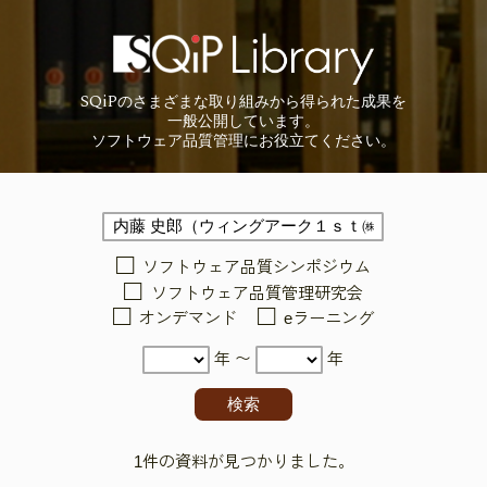
SQiP
の
さまざまな取り組みから
得られた成果を
一般公開しています。
ソフトウェア品質管理に
お役立てください。
ソフトウェア品質シンポジウム
ソフトウェア品質管理研究会
オンデマンド
eラーニング
年 〜
年
1件の資料が見つかりました。