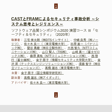
1
CASTとFRAMによるセキュリティ事故分析 ～シ
ステム思考とレジリエンス～
ソフトウェア品質シンポジウム2020 演習コース Ⅲ「セ
ーフティ＆セキュリティ」（2020年）
執筆者：
三宅 保太朗（㈱DTSインサイト）
、
中嶋 良秀（㈱ノー
リツ）
、
佐々木 良一（（東京電機大学）
、
出原 進一（パナソニ
ック㈱）
、
壁谷 勇磨（㈱日立製作所）
、
大西 智久（NTTコミュ
ニケーションズ㈱）
、
山口 賢人（TIS㈱）
、
山崎 真一（富士ゼロ
ックス㈱）
、
藤原 真哉（NTTコミュニケーションズ㈱）
、
西 啓
行（富士通㈱）
、
金子 朋子（情報セキュリティ大学院大学）
、
金
沢 昇（テックスエンジンソリューションズ㈱）
、
須藤 智子（㈱日
立ソリューションズ）
、
髙橋 雄志（東京電機大学）
主査：
金子 朋子（国立情報学研究所）
副主査：
高橋 雄志（㈱アイダック）
アドバイザ：
佐々木 良一（東京電機大学）
1