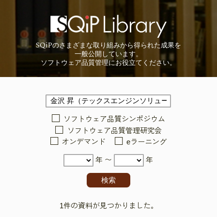
SQiP
の
さまざまな取り組みから
得られた成果を
一般公開しています。
ソフトウェア品質管理に
お役立てください。
ソフトウェア品質シンポジウム
ソフトウェア品質管理研究会
オンデマンド
eラーニング
年 〜
年
1件の資料が見つかりました。