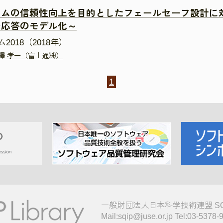
ムの信頼性向上を目的としたフェールセーフ設計に対す
む応答のモデル化～
018（2018年）
澤 孝一（富士通㈱）
1
一般財団法人日本科学技術連盟 S
Mail:sqip@juse.or.jp Tel:03-5378-