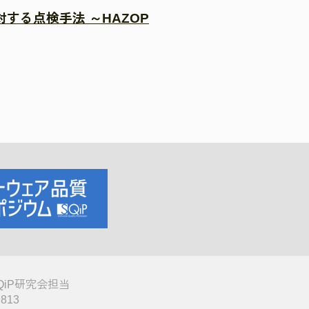
る点検手法 ～HAZOP
QiP研究会担当
9813