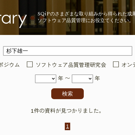
SQiP
の
さまざまな取り組みから
得られた成
ソフトウェア品質管理に
お役立てください。
ポジウム
ソフトウェア品質管理研究会
オン
年 〜
年
1件の資料が見つかりました。
1