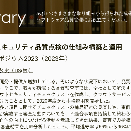
SQiP
の
さまざまな取り組みから
得られた成
ソフトウェア品質管理に
お役立てください。
セキュリティ品質点検の仕組み構築と運用
ウム2023（2023年）
永 実（TIS(株)）
開発・提供が増加している。そのような状況下において、品質
。そこで、我々が所属する品質監査室では、全社として解決す
ウドセキュリティチェックリストを作成し、クラウドサービス
けることとして、2020年度から本格運用を開始した。
多い項目に関するチェックリストの補足記述の見直しや、事例
が実施する審査活動においても、不適合事項を指摘して終わら
自体の向上につなげる活動を意識してきた結果、審査での指摘
の審査結果を比較分析したところ、平均遵守率は66%から96