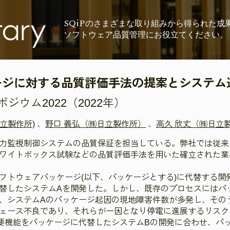
SQiP
の
さまざまな取り組みから
得られた成
ソフトウェア品質管理に
お役立てください。
ージに対する品質評価手法の提案とシステム
ウム2022（2022年）
日立製作所)
、
野口 義弘（㈱日立製作所）
、
高久 欣丈（㈱日立
力監視制御システムの品質保証を担当している。弊社では従来
ワイトボックス試験などの品質評価手法を用いた確立された業
フトウェアパッケージ(以下、パッケージとする)に代替する開
替したシステムAを開発した。しかし、既存のプロセスにはパ
、システムAのパッケージ起因の現地障害件数が多発し、そのう
ェース不良であり、それらが一因となり停電に進展するリスク
要機能をパッケージに代替したシステムBの開発に合わせ、パ