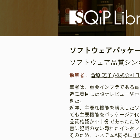
ソフトウェアパッケ
ソフトウェア品質シンポジ
執筆者：
倉原 瑤子 (株式会社
筆者は、重要インフラである電
造に着目した設計レビューやホ
きた。
近年、主要な機能を購入したソ
ても主要機能をパッケージに代
品質確認が不十分であったため
書に記載のない隠れたインタフ
そのため、システムA同様に主