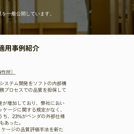
果を
一般公開しています。
適用事例紹介
製作所）
システム開発をソフトの内部構
務プロセスでの品質を担保して
発が増加しており、弊社におい
ッケージに関する規定がなく、
ち、23%がベンダの外部仕様
もあった。
ッケージの品質評価手法を新た