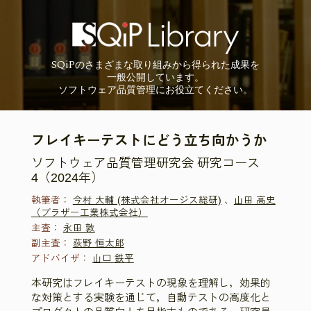
SQiP
の
さまざまな取り組みから
得られた成果を
一般公開しています。
ソフトウェア品質管理に
お役立てください。
フレイキーテストにどう立ち向かうか
ソフトウェア品質管理研究会 研究コース
4（2024年）
執筆者：
今村 大輔 (株式会社オージス総研)
、
山田 高史
（ブラザー工業株式会社）
主査：
永田 敦
副主査：
荻野 恒太郎
アドバイザ：
山口 鉄平
本研究はフレイキーテストの現象を理解し，効果的
な対策とする実験を通じて，自動テストの高度化と