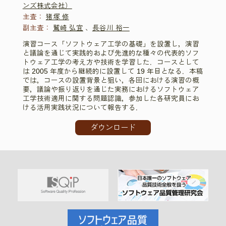
ンズ株式会社）
主査：
猪塚 修
副主査：
鷲崎 弘宜
、
長谷川 裕一
演習コース「ソフトウェア工学の基礎」を設置し，演習
と議論を通じて実践的および先進的な種々の代表的ソフ
トウェア工学の考え方や技術を学習した．コースとして
は 2005 年度から継続的に設置して 19 年目となる．本稿
では，コースの設置背景と狙い，各回における演習の概
要，議論や振り返りを通じた実務におけるソフトウェア
工学技術適用に関する問題認識，参加した各研究員にお
ける活用実践状況について報告する．
ダウンロード