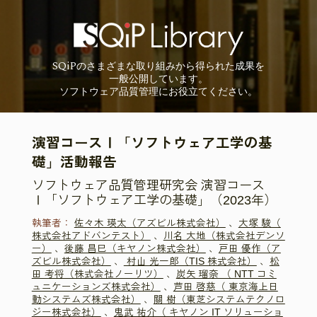
SQiP
の
さまざまな取り組みから
得られた成果を
一般公開しています。
ソフトウェア品質管理に
お役立てください。
演習コースⅠ「ソフトウェア工学の基
礎」活動報告
ソフトウェア品質管理研究会 演習コース
Ⅰ「ソフトウェア工学の基礎」（2023年）
執筆者：
佐々木 瑛太（アズビル株式会社）
、
大塚 駿（
株式会社アドバンテスト）
、
川名 大地（株式会社デンソ
ー）
、
後藤 昌巳（キヤノン株式会社）
、
戸田 優作（ア
ズビル株式会社）
、
村山 光一郎（TIS 株式会社）
、
松
田 考将（株式会社ノーリツ）
、
炭矢 瑠奈 （ NTT コミ
ュニケーションズ株式会社）
、
芦田 啓慈（ 東京海上日
動システムズ株式会社）
、
關 樹（東芝システムテクノロ
ジー株式会社）
、
鬼武 祐介（ キヤノン IT ソリューショ