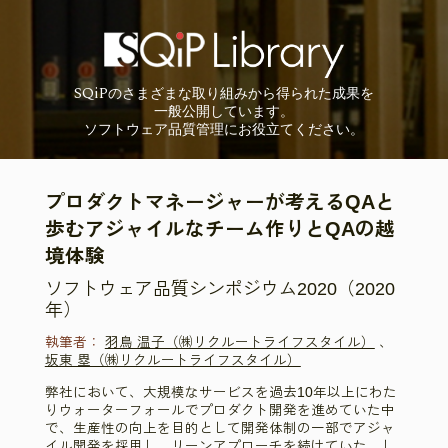
SQiP
の
さまざまな取り組みから
得られた成果を
一般公開しています。
ソフトウェア品質管理に
お役立てください。
プロダクトマネージャーが考えるQAと
歩むアジャイルなチーム作りとQAの越
境体験
ソフトウェア品質シンポジウム2020（2020
年）
執筆者：
羽鳥 温子（㈱リクルートライフスタイル）
、
坂東 塁（㈱リクルートライフスタイル）
弊社において、大規模なサービスを過去10年以上にわた
りウォーターフォールでプロダクト開発を進めていた中
で、生産性の向上を目的として開発体制の一部でアジャ
イル開発を採用し、リーンアプローチを続けていた。し