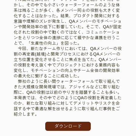
かし、その中でも小さいウォーターフォールのような体
系は残ることが多く、各メンバー同士の役割も大きく変
化することはなかった。結果、プロダクト開発に対する
意識や理解のズレが発生し、QAメンバーのモチベーショ
ンや開発効率の低下に影響していた。そこで、QAが固定
化された役割の中で動くのではなく、コミュニケーショ
ンをとりつつ全体の進捗に応じて緩やかな連携を行うこ
とで、「生産性の向上」を図った。
今回、新たなチーム作りにおいては、QAメンバーの役
割の再定義(越境)と開発プロセスにおけるQAメンバーの
立ち位置を変化させることに焦点を当てた。QAメンバー
の役割を考え抜く中でプロジェクトにおける業務内容も
変化し、モチベーションの向上やチーム全体の開発効率
の最大化に繋げることに成功した。
弊社のように長い間ウォーターフォールで取り組んで
きた大規模な開発現場では、アジャイルなどに取り組む
際に、QAの役割は以前のやり方を踏襲することも多い。
本発表では、その中でどのようにQAの役割を再定義した
のか、新たな取り組みに対してデメリットやリスクを会
話する中で最適な解を出せるように取り組んだ事例をご
紹介します。
ダウンロード