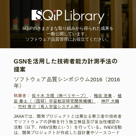
SQiP
の
さまざまな取り組みから
得られた成果を
一般公開しています。
ソフトウェア品質管理に
お役立てください。
GSNを活用した技術者能力計測手法の
提案
ソフトウェア品質シンポジウム2016（2016
年）
執筆者：
佐々木 方規（㈱ベリサーブ）
、
梅田 浩貴
、
植
田 泰士（（国研）宇宙航空研究開発機構）
、
神戸 大輔
、
竹村 俊介（有人宇宙システム㈱）
JAXAでは、開発プロジェクトとは異なる第三者の技術者
でソフトウェアの評価を行う独立検証及び妥当性確認の
活動（以下、IV&V活動という）を行っている。IV&V活動
は、開発プロジェクトが作成した設計書やソースコード