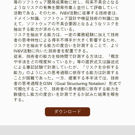
等のソフトウェア開発成果物に対し、将来不具合となる
ようなリスクの有無を開発作業と並行して評価していく
活動である。そのため、IV&V活動に従事する技術者は、
ドメイン知識、ソフトウェア設計や検証技術の知識に加
えて、ソフトウェアの不具合要因となるようなリスクを
抽出する能力が求められている。
リスクを抽出する能力は、一定の業務経験に加えて技術
者の思考特性による得手不得手が大きく影響するため、
リスクを抽出する能力の度合いを計測することで、より
IV&V活動に向いた技術者を配置できる。
従来、技術者の能力を短時間で計測する方法は、「概念
や手法をどの程度知っているか」等の選択式又は論述式
による筆記試験で計測していたが、「リスクを分析する
能力」のように人の思考過程に依存する能力は計測する
ことが困難であった。一方、提案する本手法では、技術
者の思考過程をGSN（Goal Structuring Notation）形式で
可視化することで、技術者の思考過程に依存する能力を
数値化し能力の度合いを計測できるか試みた結果を報告
する。
ダウンロード