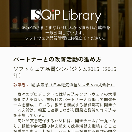
SQiP
の
さまざまな取り組みから
得られた成果を
一般公開しています。
ソフトウェア品質管理に
お役立てください。
パートナーとの改善活動の進め方
ソフトウェア品質シンポジウム2015（2015
年）
執筆者：
城 多寿子（日本電気通信システム株式会社）
我々のプロジェクトでは組み込みソフトウェアの大規
模化にともない、複数社のパートナーと協働して開発チ
ームを構成している。製品を構成する機能部毎に開発チ
ームを設け、相互に連携しながら開発と品質の作り込み
を実施している。
高い品質を確保するためには、開発チームが一丸とな
り、組織や会社間の枠を超えて改善活動を継続すること
が重要である。しかし、パートナーが異なる複数の開発