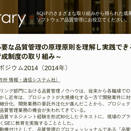
SQiP
の
さまざまな取り組みから
得られた成
ソフトウェア品質管理に
お役立てください。
必要な品質管理の原理原則を理解し実践でき
育成制度の取り組み～
ウム2014（2014年）
製作所 情報・通信システム社）
リング部門における品質管理ノウハウは、従来から各職場での
かし近年は、プロジェクトが大規模化する一方で開発案件に対
細分化、開発業務の委託外注化が進んだことから、プロジェク
した品質管理業務の機会が失われてきている。
品質マネジメント経験を形式知化したテキストに、現場のプラ
くSEに教育を実施することとした。
動機付けとして、品質管理のプロフェッショナルである「品質