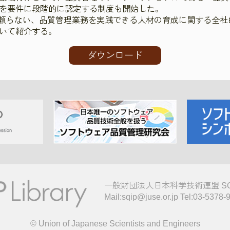
を要件に段階的に認定する制度も開始した。
に頼らない、品質管理業務を実践できる人材の育成に関する全
いて紹介する。
ダウンロード
一般財団法人日本科学技術連盟 S
Mail:sqip@juse.or.jp Tel:03-5378-
© Union of Japanese Scientists and Engineers