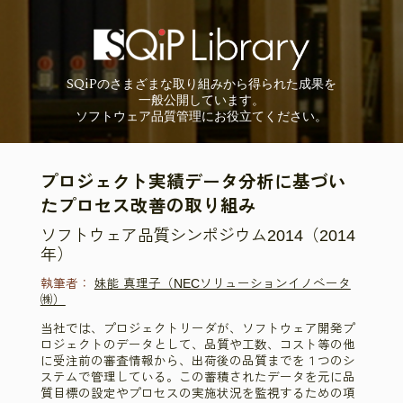
SQiP
の
さまざまな取り組みから
得られた成果を
一般公開しています。
ソフトウェア品質管理に
お役立てください。
プロジェクト実績データ分析に基づい
たプロセス改善の取り組み
ソフトウェア品質シンポジウム2014（2014
年）
執筆者：
妹能 真理子（NECソリューションイノベータ
㈱）
当社では、プロジェクトリーダが、ソフトウェア開発プ
ロジェクトのデータとして、品質や工数、コスト等の他
に受注前の審査情報から、出荷後の品質までを１つのシ
ステムで管理している。この蓄積されたデータを元に品
質目標の設定やプロセスの実施状況を監視するための項