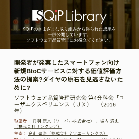
SQiP
の
さまざまな取り組みから
得られた成果を
一般公開しています。
ソフトウェア品質管理に
お役立てください。
開発者が発案したスマートフォン向け
新規BtoCサービスに対する価値評価方
法の提案?ダイヤの原石を見逃さないた
めに?
ソフトウェア品質管理研究会 第4分科会「ユ
ーザエクスペリエンス（ＵＸ）」（2016
年）
執筆者：
丹羽 康文（ソーバル株式会社）
、
堀内 満史
（株式会社リンクレア）
主査：
金山 豊浩（株式会社ミツエーリンクス）