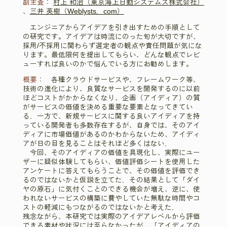
副主査：
村上 和治（東京海上日動システムズ株式会社）
、
三井 英樹（Weblysts．com）
エンジニアからアイデアを引き出すための手順として
の研究です。アイデアは時流にのった旬が大切ですが、
採用/不採用に関わらず選定者の観点や責任問題が気にな
ります。最低限何を提出してもらい、どんな観点でレビ
ューすれば良いのかで悩んでいる方にお勧めします。
概要：
各種クラウドサービスや、フレームワーク等、
技術の進化により、良質なサービスを開発するのに以前
ほどコストがかからなくなり、企画（アイディア）の質
がサービスの価値を決める重要な要素となってきてい
る．一方で、新規サービスに関する良いアイディアを持
っている開発者も多数存在するが、自身では、そのアイ
ディアに市場価値があるのかわからないため、アイディ
アが日の目を見ることはそれほど多くはない．
今回、そのアイディアの価値を具現化し、実際にユー
ザーに疑似体験してもらい、価値評価シートを使用した
アンケートに答えてもらうことで、その価値を評価でき
るのではないかと仮説を立てた．その結果として「ダイ
ヤの原石」に気付くことのできる機会が増え、逆に、使
われないサービスの構築に費やしていた無駄な時間やコ
ストの軽減にもつながるのではないかと考えた．
残念ながら、本研究では実際のアイデアレベルから評価
できる素材や状況には至らなかったが、「アイディアの