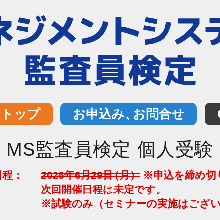
体トップ
お申込み
、
お問合せ
MS監査員検定 個人受験
日程：
2026年6月29
日
（月）
※申込を締め切
次回開催日程は未定です。
※試験のみ（セミナーの実施はござ