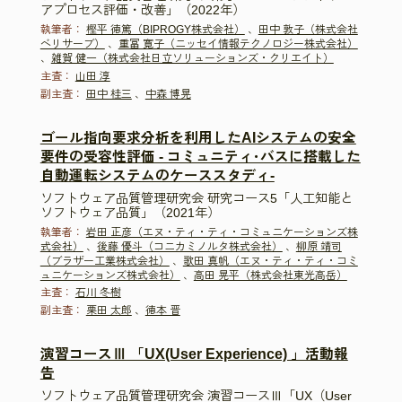
アプロセス評価・改善」（2022年）
執筆者：
樫平 徳篤（BIPROGY株式会社）
、
田中 敦子（株式会社
ベリサーブ）
、
重冨 寛子（ニッセイ情報テクノロジー株式会社）
、
雑賀 健一（株式会社日立ソリューションズ・クリエイト）
主査：
山田 淳
副主査：
田中 桂三
、
中森 博晃
ゴール指向要求分析を利用したAIシステムの安全
要件の受容性評価 - コミュニティ･バスに搭載した
自動運転システムのケーススタディ-
ソフトウェア品質管理研究会 研究コース5「人工知能と
ソフトウェア品質」（2021年）
執筆者：
岩田 正彦（エヌ・ティ・ティ・コミュニケーションズ株
式会社）
、
後藤 優斗（コニカミノルタ株式会社）
、
柳原 靖司
（ブラザー工業株式会社）
、
歌田 真帆（エヌ・ティ・ティ・コミ
ュニケーションズ株式会社）
、
高田 晃平（株式会社東光高岳）
主査：
石川 冬樹
副主査：
栗田 太郎
、
徳本 晋
演習コースⅢ 「UX(User Experience) 」活動報
告
ソフトウェア品質管理研究会 演習コースⅢ「UX（User