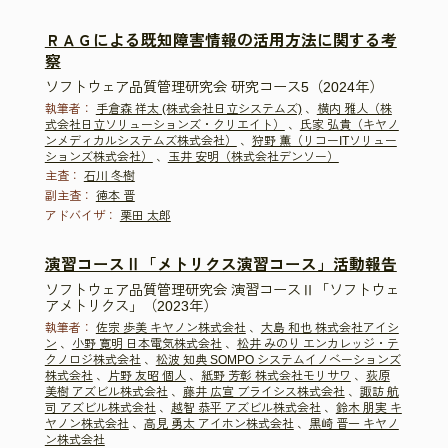
ＲＡＧによる既知障害情報の活用方法に関する考
察
ソフトウェア品質管理研究会 研究コース5（2024年）
執筆者：
手倉森 祥太 (株式会社日立システムズ)
、
横内 雅人（株
式会社日立ソリューションズ・クリエイト）
、
氏家 弘貴（キヤノ
ンメディカルシステムズ株式会社）
、
狩野 薫（リコーITソリュー
ションズ株式会社）
、
玉井 安明（株式会社デンソー）
主査：
石川 冬樹
副主査：
徳本 晋
アドバイザ：
栗田 太郎
演習コースⅡ「メトリクス演習コース」活動報告
ソフトウェア品質管理研究会 演習コースⅡ「ソフトウェ
アメトリクス」（2023年）
執筆者：
佐宗 歩美 キヤノン株式会社
、
大島 和也 株式会社アイシ
ン
、
小野 寛明 日本電気株式会社
、
松井 みのり エンカレッジ・テ
クノロジ株式会社
、
松波 知典 SOMPO システムイノベーションズ
株式会社
、
片野 友昭 個人
、
紙野 芳彰 株式会社モリサワ
、
荻原
美樹 アズビル株式会社
、
藤井 広宣 ブライシス株式会社
、
諏訪 航
司 アズビル株式会社
、
越智 恭平 アズビル株式会社
、
鈴木 朋実 キ
ヤノン株式会社
、
高見 勇太 アイホン株式会社
、
黒崎 晋一 キヤノ
ン株式会社