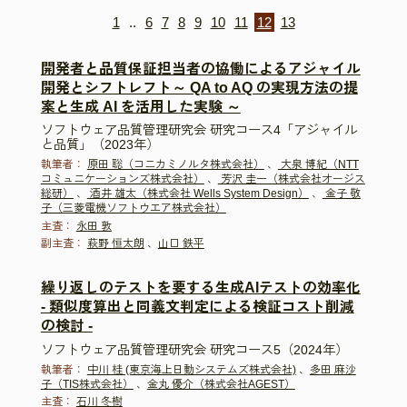
1
..
6
7
8
9
10
11
12
13
開発者と品質保証担当者の協働によるアジャイル
開発とシフトレフト～ QA to AQ の実現方法の提
案と生成 AI を活用した実験 ～
ソフトウェア品質管理研究会 研究コース4「アジャイル
と品質」（2023年）
執筆者：
原田 聡（コニカミノルタ株式会社）
、
大泉 博紀（NTT
コミュニケーションズ株式会社）
、
芳沢 圭一（株式会社オージス
総研）
、
酒井 雄太（株式会社 Wells System Design）
、
金子 敬
子（三菱電機ソフトウエア株式会社）
主査：
永田 敦
副主査：
萩野 恒太朗
、
山口 鉄平
繰り返しのテストを要する生成AIテストの効率化
- 類似度算出と同義文判定による検証コスト削減
の検討 -
ソフトウェア品質管理研究会 研究コース5（2024年）
執筆者：
中川 桂 (東京海上日動システムズ株式会社)
、
多田 麻沙
子（TIS株式会社）
、
金丸 優介（株式会社AGEST）
主査：
石川 冬樹