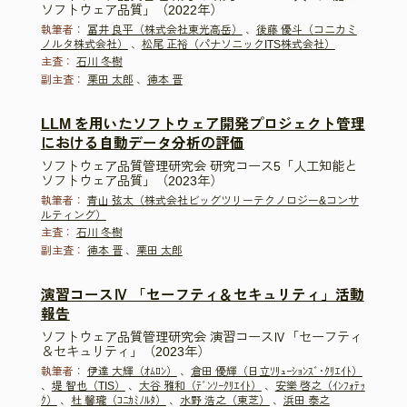
ソフトウェア品質」（2022年）
執筆者：
冨井 良平（株式会社東光高岳）
、
後藤 優斗（コニカミ
ノルタ株式会社）
、
松尾 正裕（パナソニックITS株式会社）
主査：
石川 冬樹
副主査：
栗田 太郎
、
徳本 晋
LLM を用いたソフトウェア開発プロジェクト管理
における自動データ分析の評価
ソフトウェア品質管理研究会 研究コース5「人工知能と
ソフトウェア品質」（2023年）
執筆者：
青山 弦太（株式会社ビッグツリーテクノロジー&コンサ
ルティング）
主査：
石川 冬樹
副主査：
徳本 晋
、
栗田 太郎
演習コースⅣ 「セーフティ＆セキュリティ」活動
報告
ソフトウェア品質管理研究会 演習コースⅣ「セーフティ
＆セキュリティ」（2023年）
執筆者：
伊達 大輝（ｵﾑﾛﾝ）
、
倉田 優輝（日立ｿﾘｭｰｼｮﾝｽﾞ･ｸﾘｴｲﾄ）
、
堤 智也（TIS）
、
大谷 雅和（ﾃﾞﾝｿｰｸﾘｴｲﾄ）
、
安樂 啓之（ｲﾝﾌｫﾃｯ
ｸ）
、
杜 馨瓏（ｺﾆｶﾐﾉﾙﾀ）
、
水野 浩之（東芝）
、
浜田 泰之