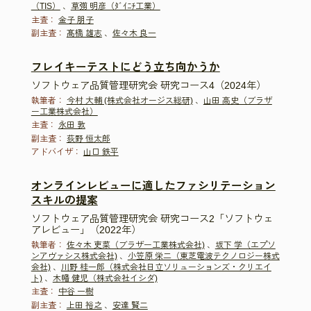
（TIS）
、
草彅 明彦（ﾀﾞｲﾆﾁ工業）
主査：
金子 朋子
副主査：
髙橋 雄志
、
佐々木 良一
フレイキーテストにどう立ち向かうか
ソフトウェア品質管理研究会 研究コース4（2024年）
執筆者：
今村 大輔 (株式会社オージス総研)
、
山田 高史（ブラザ
ー工業株式会社）
主査：
永田 敦
副主査：
荻野 恒太郎
アドバイザ：
山口 鉄平
オンラインレビューに適したファシリテーション
スキルの提案
ソフトウェア品質管理研究会 研究コース2「ソフトウェ
アレビュー」（2022年）
執筆者：
佐々木 吏菜（ブラザー工業株式会社)
、
坂下 学（エプソ
ンアヴァシス株式会社)
、
小笠原 栄二（東芝電波テクノロジー株式
会社)
、
川野 桂一郎（株式会社日立ソリューションズ・クリエイ
ト)
、
木幡 健児（株式会社イシダ)
主査：
中谷 一樹
副主査：
上田 裕之
、
安達 賢二