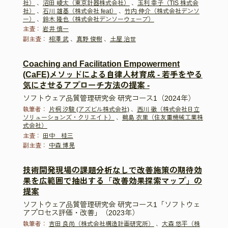
社）
、
沼田 崚太（東京計器株式会社）
、
玉利 幸子（TIS 株式会
社）
、
石川 雄基（株式会社 feat）
、
竹内 伸介（株式会社デンソ
ー）
、
鈴木 隆也（株式会社デンソーウェーブ）
主査：
岩井 慎一
副主査：
相澤 武
、
真野 俊樹
、
土屋 治世
Coaching and Facilitation Empowerment
(CaFE)メソッドによる自律人材育成 - 若手をやる
気にさせるアプローチ方法の提案 -
ソフトウェア品質管理研究会 研究コース1（2024年）
執筆者：
片桐 汐駿 (アズビル株式会社)
、
西川 徹（株式会社日立
ソリューションズ・クリエイト）
、
鵜島 衣里（住友重機械工業株
式会社）
主査：
田中 桂三
副主査：
中森 博晃
技術開発現場の課題分析なしで改善施策の期待効
果を広範囲で抽出する「改善効果探索マップ」の
提案
ソフトウェア品質管理研究会 研究コース1「ソフトウェ
アプロセス評価・改善」（2023年）
執筆者：
吉田 良尚（株式会社構造計画研究所）
、
大森 悠平（株