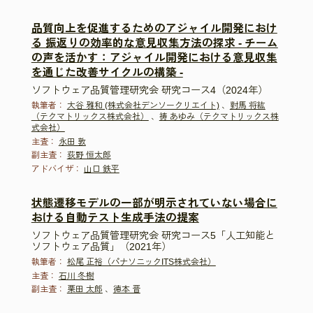
品質向上を促進するためのアジャイル開発におけ
る 振返りの効率的な意見収集方法の探求 - チーム
の声を活かす：アジャイル開発における意見収集
を通じた改善サイクルの構築 -
ソフトウェア品質管理研究会 研究コース4（2024年）
執筆者：
大谷 雅和 (株式会社デンソークリエイト)
、
對馬 将紘
（テクマトリックス株式会社）
、
祷 あゆみ（テクマトリックス株
式会社）
主査：
永田 敦
副主査：
荻野 恒太郎
アドバイザ：
山口 鉄平
状態遷移モデルの一部が明示されていない場合に
おける自動テスト生成手法の提案
ソフトウェア品質管理研究会 研究コース5「人工知能と
ソフトウェア品質」（2021年）
執筆者：
松尾 正裕（パナソニックITS株式会社）
主査：
石川 冬樹
副主査：
栗田 太郎
、
徳本 晋