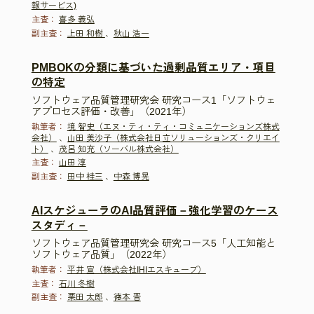
報サービス)
主査：
喜多 義弘
副主査：
上田 和樹
、
秋山 浩一
PMBOKの分類に基づいた過剰品質エリア・項目
の特定
ソフトウェア品質管理研究会 研究コース1「ソフトウェ
アプロセス評価・改善」（2021年）
執筆者：
境 智史（エヌ・ティ・ティ・コミュニケーションズ株式
会社）
、
山田 美沙子（株式会社日立ソリューションズ・クリエイ
ト）
、
茂呂 知充（ソーバル株式会社）
主査：
山田 淳
副主査：
田中 桂三
、
中森 博晃
AIスケジューラのAI品質評価－強化学習のケース
スタディ－
ソフトウェア品質管理研究会 研究コース5「人工知能と
ソフトウェア品質」（2022年）
執筆者：
平井 宣（株式会社IHIエスキューブ）
主査：
石川 冬樹
副主査：
栗田 太郎
、
徳本 晋