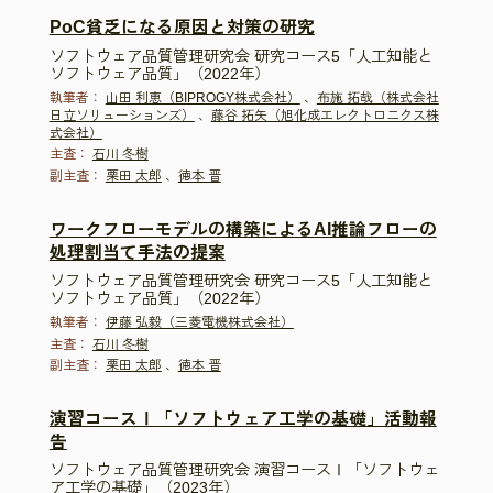
PoC貧乏になる原因と対策の研究
ソフトウェア品質管理研究会 研究コース5「人工知能と
ソフトウェア品質」（2022年）
執筆者：
山田 利恵（BIPROGY株式会社）
、
布施 拓哉（株式会社
日立ソリューションズ）
、
藤谷 拓矢（旭化成エレクトロニクス株
式会社）
主査：
石川 冬樹
副主査：
栗田 太郎
、
徳本 晋
ワークフローモデルの構築によるAI推論フローの
処理割当て手法の提案
ソフトウェア品質管理研究会 研究コース5「人工知能と
ソフトウェア品質」（2022年）
執筆者：
伊藤 弘毅（三菱電機株式会社）
主査：
石川 冬樹
副主査：
栗田 太郎
、
徳本 晋
演習コースⅠ「ソフトウェア工学の基礎」活動報
告
ソフトウェア品質管理研究会 演習コースⅠ「ソフトウェ
ア工学の基礎」（2023年）