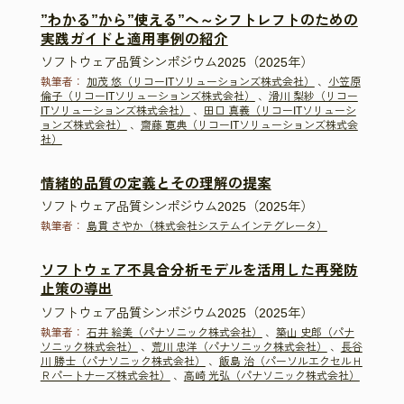
”わかる”から”使える”へ～シフトレフトのための
実践ガイドと適用事例の紹介
ソフトウェア品質シンポジウム2025（2025年）
執筆者：
加茂 悠（リコーITソリューションズ株式会社）
、
小笠原
倫子（リコーITソリューションズ株式会社）
、
滑川 梨紗（リコー
ITソリューションズ株式会社）
、
田口 真義（リコーITソリューシ
ョンズ株式会社）
、
齋藤 寛典（リコーITソリューションズ株式会
社）
情緒的品質の定義とその理解の提案
ソフトウェア品質シンポジウム2025（2025年）
執筆者：
島貫 さやか（株式会社システムインテグレータ）
ソフトウェア不具合分析モデルを活用した再発防
止策の導出
ソフトウェア品質シンポジウム2025（2025年）
執筆者：
石井 絵美（パナソニック株式会社）
、
築山 史郎（パナ
ソニック株式会社）
、
荒川 忠洋（パナソニック株式会社）
、
長谷
川 勝士（パナソニック株式会社）
、
飯島 治（パーソルエクセルＨ
Ｒパートナーズ株式会社）
、
高崎 光弘（パナソニック株式会社）