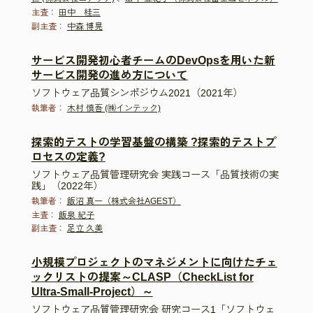
主査：
田中 桂三
副主査：
中森 博晃
サービス開発初心者チームのDevOpsを用いた新
サービス開発の進め方について
ソフトウェア品質シンポジウム2021（2021年）
執筆者：
木村 慎吾 (㈱インテック)
探索的テストの学習基盤の構築 ?探索的テストプ
ロセスの定義?
ソフトウェア品質管理研究会 実践コース「品質技術の実
践」（2022年）
執筆者：
飯沼 真一（株式会社AGEST）
主査：
飯泉 紀子
副主査：
足立 久美
小規模プロジェクトのマネジメントに向けたチェ
ックリストの提案～CLASP（CheckList for
Ultra-Small-Project）～
ソフトウェア品質管理研究会 研究コース1「ソフトウェ