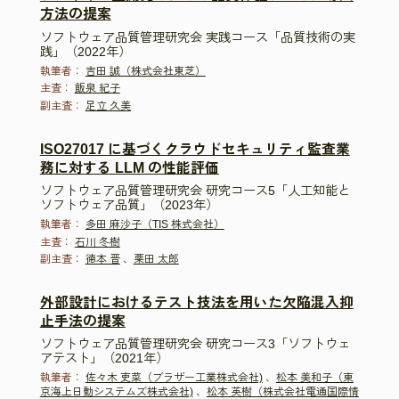
方法の提案
ソフトウェア品質管理研究会 実践コース「品質技術の実
践」（2022年）
執筆者：
吉田 誠（株式会社東芝）
主査：
飯泉 紀子
副主査：
足立 久美
ISO27017 に基づくクラウドセキュリティ監査業
務に対する LLM の性能評価
ソフトウェア品質管理研究会 研究コース5「人工知能と
ソフトウェア品質」（2023年）
執筆者：
多田 麻沙子（TIS 株式会社）
主査：
石川 冬樹
副主査：
徳本 晋
、
栗田 太郎
外部設計におけるテスト技法を用いた欠陥混入抑
止手法の提案
ソフトウェア品質管理研究会 研究コース3「ソフトウェ
アテスト」（2021年）
執筆者：
佐々木 吏菜（ブラザー工業株式会社)
、
松本 美和子（東
京海上日動システムズ株式会社)
、
松本 英樹（株式会社電通国際情