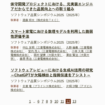
保守開発プロジェクトにおける、元実装エンジニ
アだからできた品質向上への取り組み
ソフトウェア品質シンポジウム2025（2025年）
執筆者：
遠藤 将太（株式会社ＴＫＣ）
スマート家電における数理モデルを利用した脆弱
性評価手法
ソフトウェア品質シンポジウム2025（2025年）
執筆者：
中込 友明（三菱電機株式会社）
、
久野 倫義（三菱電機
株式会社）
、
宮内 茂人（三菱電機株式会社）
、
小林 大晃（三菱
電機株式会社）
、
岡村 望夢（大阪大学）
、
澤田 賢治（大阪大
学）
、
藤原 秀治（三菱電機株式会社）
ソフトウェアレビューにおける生成AI活用の研究
～ChatGPTが欠陥検出と指摘伝達をアシスト～
ソフトウェア品質シンポジウム2025（2025年）
執筆者：
北里 竜（ブライシス株式会社）
、
片桐 汐駿（アズビル
株式会社）
1
..
6
7
8
9
10
11
12
13