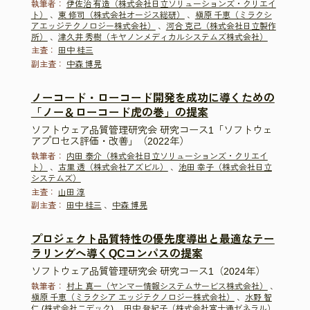
執筆者：
伊佐治 有造（株式会社日立ソリューションズ・クリエイ
ト）
、
東 修司（株式会社オージス総研）
、
槇原 千恵（ミラクシ
アエッジテクノロジー株式会社）
、
河合 克己（株式会社日立製作
所）
、
津久井 秀樹（キヤノンメディカルシステムズ株式会社）
主査：
田中 桂三
副主査：
中森 博晃
ノーコード・ローコード開発を成功に導くための
「ノー＆ローコード虎の巻」の提案
ソフトウェア品質管理研究会 研究コース1「ソフトウェ
アプロセス評価・改善」（2022年）
執筆者：
内田 泰介（株式会社日立ソリューションズ・クリエイ
ト）
、
古里 透（株式会社アズビル）
、
池田 幸子（株式会社日立
システムズ）
主査：
山田 淳
副主査：
田中 桂三
、
中森 博晃
プロジェクト品質特性の優先度導出と最適なテー
ラリングへ導くQCコンパスの提案
ソフトウェア品質管理研究会 研究コース1（2024年）
執筆者：
村上 真一（ヤンマー情報システムサービス株式会社）
、
槇原 千恵（ミラクシア エッジテクノロジー株式会社）
、
水野 智
仁 (株式会社ニデック)
、
田中 登紀子（株式会社富士通ゼネラル）