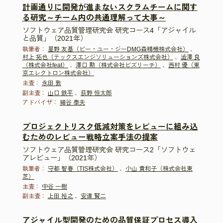
計画通りに開発が進まないスクラムチームに関す
る研究～チーム内の共通理解って大事～
ソフトウェア品質管理研究会 研究コース4「アジャイル
と品質」（2021年）
執筆者：
星野 友基（ビー・ユー・ジーDMG森精機株式会社）
、
村上 拓也（テックスエンジソリューションズ株式会社）
、
澁澤 良
（株式会社feat）
、
澤口 勲（株式会社ビズリーチ）
、
西村 優（東
京エレクトロン株式会社）
主査：
永田 敦
副主査：
山口 鉄平
、
荻野 恒太郎
アドバイザ：
細谷 泰夫
プロジェクトリスク低減対策をレビューに組み込
むためのレビュー戦略立案手法の提案
ソフトウェア品質管理研究会 研究コース2「ソフトウェ
アレビュー」（2021年）
執筆者：
守都 智春（TIS株式会社）
、
小山 貴和子（株式会社東
芝）
主査：
中谷 一樹
副主査：
上田 裕之
、
安達 賢二
アジャイル型開発のための品質保証プロセス導入