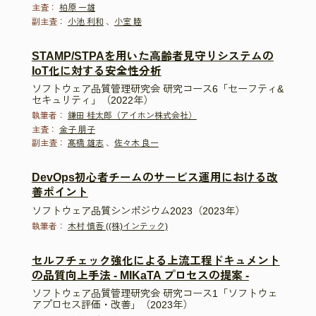
主査：
柏原 一雄
副主査：
小池 利和
、
小室 睦
STAMP/STPAを用いた高齢者見守りシステムの
IoT化に対する安全性分析
ソフトウェア品質管理研究会 研究コース6「セーフティ&
セキュリティ」（2022年）
執筆者：
鎌田 桂太郎（アイホン株式会社）
主査：
金子 朋子
副主査：
髙橋 雄志
、
佐々木 良一
DevOps初心者チームのサービス運用における改
善ポイント
ソフトウェア品質シンポジウム2023（2023年）
執筆者：
木村 慎吾 ((株)インテック)
セルフチェック強化による上流工程ドキュメント
の品質向上手法 - MIKaTA プロセスの提案 -
ソフトウェア品質管理研究会 研究コース1「ソフトウェ
アプロセス評価・改善」（2023年）