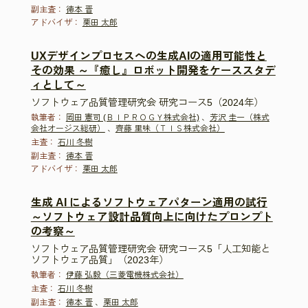
副主査：
徳本 晋
アドバイザ：
栗田 太郎
UXデザインプロセスへの生成AIの適用可能性と
その効果 ～『癒し』ロボット開発をケーススタデ
ィとして～
ソフトウェア品質管理研究会 研究コース5（2024年）
執筆者：
岡田 憲司 (ＢＩＰＲＯＧＹ株式会社)
、
芳沢 圭一（株式
会社オージス総研）
、
齊藤 里味（ＴＩＳ株式会社）
主査：
石川 冬樹
副主査：
徳本 晋
アドバイザ：
栗田 太郎
生成 AI によるソフトウェアパターン適用の試行
～ソフトウェア設計品質向上に向けたプロンプト
の考察～
ソフトウェア品質管理研究会 研究コース5「人工知能と
ソフトウェア品質」（2023年）
執筆者：
伊藤 弘毅（三菱電機株式会社）
主査：
石川 冬樹
副主査：
徳本 晋
、
栗田 太郎