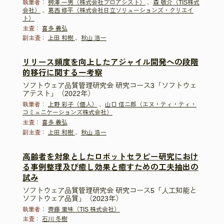
執筆者：
栁澤 一男（株式会社プロアシスト）
、
森 敬介（TIS株式
会社）
、
葛西 修平（株式会社日立ソリューションズ・クリエイ
ト）
主査：
喜多 義弘
副主査：
上田 和樹
、
秋山 浩一
リリース頻度を向上したアジャイル開発への段階
的移行に関する一考察
ソフトウェア品質管理研究会 研究コース3「ソフトウェ
アテスト」（2022年）
執筆者：
上野 彩子（個人）
、
山口 信二郎（エヌ・ティ・ティ・
コミュニケーションズ株式会社）
主査：
喜多 義弘
副主査：
上田 和樹
、
秋山 浩一
高齢者を対象としたロボットセラピー研究におけ
る事例整理及び癒し効果と癒すための工夫抽出の
試み
ソフトウェア品質管理研究会 研究コース5「人工知能と
ソフトウェア品質」（2023年）
執筆者：
齊藤 里味（TIS 株式会社）
主査：
石川 冬樹