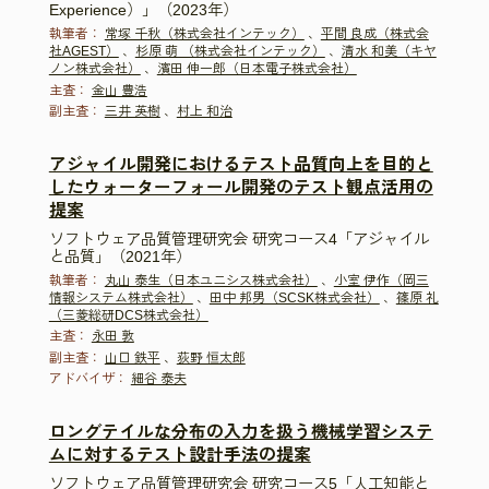
Experience）」（2023年）
執筆者：
常塚 千秋（株式会社インテック）
、
平間 良成（株式会
社AGEST）
、
杉原 萌 （株式会社インテック）
、
清水 和美（キヤ
ノン株式会社）
、
濱田 伸一郎（日本電子株式会社）
主査：
金山 豊浩
副主査：
三井 英樹
、
村上 和治
アジャイル開発におけるテスト品質向上を目的と
したウォーターフォール開発のテスト観点活用の
提案
ソフトウェア品質管理研究会 研究コース4「アジャイル
と品質」（2021年）
執筆者：
丸山 泰生（日本ユニシス株式会社）
、
小室 伊作（岡三
情報システム株式会社）
、
田中 邦男（SCSK株式会社）
、
篠原 礼
（三菱総研DCS株式会社）
主査：
永田 敦
副主査：
山口 鉄平
、
荻野 恒太郎
アドバイザ：
細谷 泰夫
ロングテイルな分布の入力を扱う機械学習システ
ムに対するテスト設計手法の提案
ソフトウェア品質管理研究会 研究コース5「人工知能と