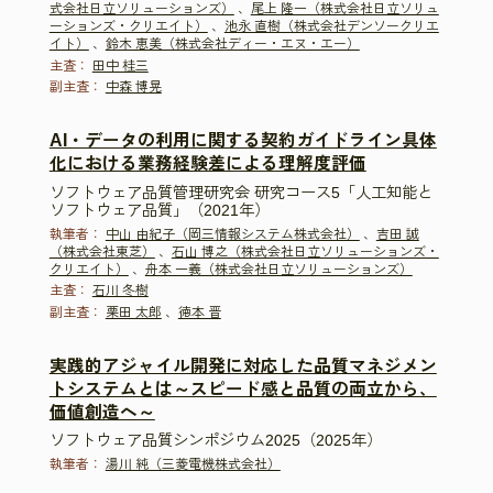
式会社日立ソリューションズ）
、
尾上 隆一（株式会社日立ソリュ
ーションズ・クリエイト）
、
池永 直樹（株式会社デンソークリエ
イト）
、
鈴木 恵美（株式会社ディー・エヌ・エー）
主査：
田中 桂三
副主査：
中森 博晃
AI・データの利用に関する契約ガイドライン具体
化における業務経験差による理解度評価
ソフトウェア品質管理研究会 研究コース5「人工知能と
ソフトウェア品質」（2021年）
執筆者：
中山 由紀子（岡三情報システム株式会社）
、
吉田 誠
（株式会社東芝）
、
石山 博之（株式会社日立ソリューションズ・
クリエイト）
、
舟本 一義（株式会社日立ソリューションズ）
主査：
石川 冬樹
副主査：
栗田 太郎
、
徳本 晋
実践的アジャイル開発に対応した品質マネジメン
トシステムとは～スピード感と品質の両立から、
価値創造へ～
ソフトウェア品質シンポジウム2025（2025年）
執筆者：
湯川 純（三菱電機株式会社）