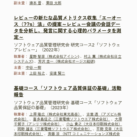
副主査：
徳本 晋
、
栗田 太郎
レビューの新たな品質メトリクス収集「エーオー
ス（??s）法」の提案～レビュー会議の会話デー
タを分析し，発言に関する心理的パラメータを測
定～
ソフトウェア品質管理研究会 研究コース2「ソフトウェ
アレビュー」（2022年）
執筆者：
星野 智彦（株式会社アイシン)
、
村上 薫（株式会社日立
システムズ)
、
芳沢 圭一（株式会社オージス総研)
主査：
中谷 一樹
副主査：
上田 裕之
、
安達 賢二
基礎コース「ソフトウェア品質保証の基礎」活動
報告
ソフトウェア品質管理研究会 基礎コース「ソフトウェア
品質保証の基礎」（2023年）
執筆者：
上原 隆広（株式会社東光高岳）
、
古里 透 （アズビル株
式会社）
、
喜多島佳之（三菱電機ソフトウエア株式会社）
、
大原
千賀子（アンリツ株式会社）
、
小山 貴之（大日本印刷株式会社）
、
岡野 雄志（三菱電機ソフトウエア株式会社）
、
平野 克幸（大日
本印刷株式会社）
、
斉藤 涼 （NTT コミュニケーションズ株式会