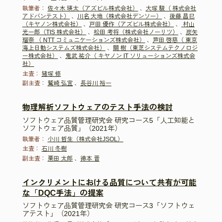
執筆者：
佐々木 瑛太（アズビル株式会社）
、
大塚 駿（ 株式会社
アドバンテスト）
、
川名 大地（株式会社デンソー）
、
後藤 昌巳
（キヤノン株式会社）
、
戸田 優作（アズビル株式会社）
、
村山
光一郎（TIS 株式会社）
、
松田 考将（株式会社ノーリツ）
、
炭矢
瑠奈 （ NTT コミュニケーションズ株式会社）
、
芦田 啓慈（ 東京
海上日動システムズ株式会社）
、
關 樹（東芝システムテクノロジ
ー株式会社）
、
鬼武 祐介（ キヤノン IT ソリューションズ株式会
社）
主査：
猪塚 修
副主査：
鷲崎 弘宜
、
長谷川 裕一
物理解析ソフトウェアのテスト手法の検討
ソフトウェア品質管理研究会 研究コース5「人工知能と
ソフトウェア品質」（2021年）
執筆者：
小川 哲生（株式会社JSOL）
主査：
石川 冬樹
副主査：
栗田 太郎
、
徳本 晋
インクリメントにおける品質について共有が可能
な「DQC手法」の提案
ソフトウェア品質管理研究会 研究コース3「ソフトウェ
アテスト」（2021年）