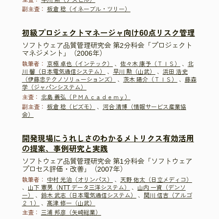
副主査：
板倉 稔（イネーブル・ツリー）
初級プロジェクトマネージャ向け60点リスク管理
ソフトウェア品質管理研究会 第2分科会「プロジェクト
マネジメント」（2006年）
執筆者：
京極 卓也（インテック）
、
佐々木 康予（ＴＩＳ）
、
北
川 馨（日本電気通信システム）
、
早川 勲（山武）
、
浜田 浩史
（伊藤忠テクノソリューションズ）
、
茨木 陽介（ＴＩＳ）
、
藤森
学（ジャパンシステム）
主査：
北島 義弘（ＰＭＡｃａｄｅｍｙ）
副主査：
板倉 稔（ビズモ）
、
河合 清博（情報サービス産業協
会）
開発現場にうれしさのわかるメトリクス有効活用
の提案、事例研究と実践
ソフトウェア品質管理研究会 第1分科会「ソフトウェア
プロセス評価・改善」（2007年）
執筆者：
中村 光治（オリンパス）
、
天野 佑太（日立メディコ）
、
山下 憲男（NTT データ三洋システム）
、
山内 一資（デンソ
ー）
、
鈴木 武志（日本電気通信システム）
、
関川 信吉（アルゴ
２１）
、
髙津 修一（山武）
主査：
三浦 邦彦（矢崎総業）