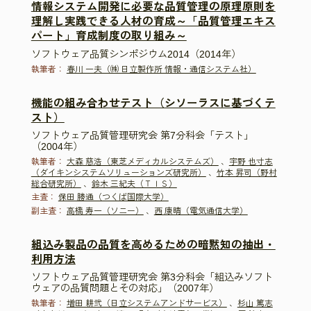
情報システム開発に必要な品質管理の原理原則を
理解し実践できる人材の育成～「品質管理エキス
パート」育成制度の取り組み～
ソフトウェア品質シンポジウム2014（2014年）
執筆者：
春川 一夫（㈱ 日立製作所 情報・通信システム社）
機能の組み合わせテスト（シソーラスに基づくテ
スト）
ソフトウェア品質管理研究会 第7分科会「テスト」
（2004年）
執筆者：
大森 慈浩（東芝メディカルシステムズ）
、
宇野 也寸志
（ダイキンシステムソリューションズ研究所）
、
竹本 昇司（野村
総合研究所）
、
鈴木 三紀夫（ＴＩＳ）
主査：
保田 勝通（つくば国際大学）
副主査：
高橋 寿一（ソニー）
、
西 康晴（電気通信大学）
組込み製品の品質を高めるための暗黙知の抽出・
利用方法
ソフトウェア品質管理研究会 第3分科会「組込みソフト
ウェアの品質問題とその対応」（2007年）
執筆者：
増田 耕弐（日立システムアンドサービス）
、
杉山 篤志