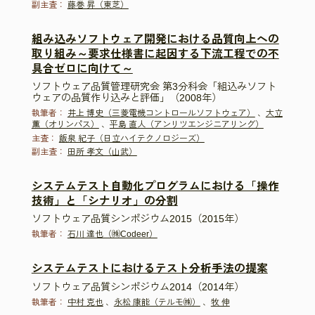
副主査：
藤巻 昇（東芝）
組み込みソフトウェア開発における品質向上への
取り組み～要求仕様書に起因する下流工程での不
具合ゼロに向けて～
ソフトウェア品質管理研究会 第3分科会「組込みソフト
ウェアの品質作り込みと評価」（2008年）
執筆者：
井上 博史（三菱電機コントロールソフトウェア）
、
大立
薫（オリンパス）
、
平島 直人（アンリツエンジニアリング）
主査：
飯泉 紀子（日立ハイテクノロジーズ）
副主査：
田所 孝文（山武）
システムテスト自動化プログラムにおける「操作
技術」と「シナリオ」の分割
ソフトウェア品質シンポジウム2015（2015年）
執筆者：
石川 達也（㈱Codeer）
システムテストにおけるテスト分析手法の提案
ソフトウェア品質シンポジウム2014（2014年）
執筆者：
中村 克也
、
永松 康能（テルモ㈱）
、
牧 伸