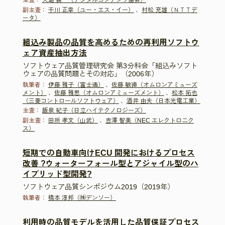
副主査：
干川 正幸（ユー・エス・イー）
、
村松 充雄（ＮＴＴデ
ータ）
組込み製品の品質を高めるための再利用ソフトウ
ェア資産抽出方法
ソフトウェア品質管理研究会 第3分科会「組込みソフト
ウェアの品質問題とその対応」（2006年）
執筆者：
伊藤 雅子（富士通）
、
佐藤 敏徳（オムロンアミューズ
メント）
、
佐藤 雅思（オムロンアミューズメント）
、
松本 拓也
（三菱コントロールソフトウェア）
、
酒井 由夫（日本光電工業）
主査：
飯泉 紀子（日立ハイテクノロジーズ）
副主査：
田所 孝文（山武）
、
吉澤 智美（NEC エレクトロニク
ス）
短期での自動車向けECU 開発におけるプロセス
改善 ?ウォーターフォール型とアジャイル型のハ
イブリッド型開発?
ソフトウェア品質シンポジウム2019（2019年）
執筆者：
橋本 淳邦（㈱デンソー）
利用時の品質モデルを活用した品質保証プロセス