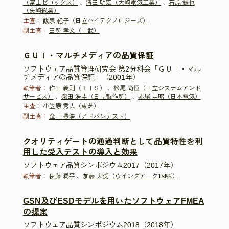
（富士ゼロックス）
、
清田 明宏（大崎電気工業）
、
石原 鉄也
（矢崎総業）
主査：
飯泉 紀子（日立ハイテクノロジーズ）
副主査：
田所 孝文（山武）
ＧＵＩ・マルチメディアの品質保証
ソフトウェア品質管理研究会 第2分科会「ＧＵＩ・マル
チメディアの品質保証」（2001年）
執筆者：
作田 義則（ＴＩＳ）
、
松尾 尚恒（日立システムアンド
サービス）
、
柴田 浩圭（日立製作所）
、
赤尾 圭昭（日本電気）
主査：
小笠原 秀人（東芝）
副主査：
金山 豊浩（アドバンテスト）
クオリティゲートの通過判断として品質特性を利
用した受入テストの導入と効果
ソフトウェア品質シンポジウム2017（2017年）
執筆者：
伊藤 潤平
、
加藤 大受（ウイングアーク1st㈱）
GSN及びESDモデルを用いたソフトウェアFMEA
の提案
ソフトウェア品質シンポジウム2018（2018年）