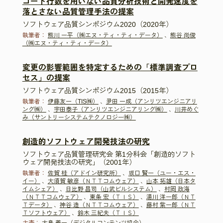
コード行数を用いない品質分析技術と開発速度を
落とさない品質管理手法の提案
ソフトウェア品質シンポジウム2020（2020年）
執筆者：
熊川 一平（㈱エヌ・ティ・ティ・データ）
、
熊谷 尚俊
（㈱エヌ・ティ・ティ・データ）
変更の影響範囲を特定するための「標準調査プロ
セス」の提案
ソフトウェア品質シンポジウム2015（2015年）
執筆者：
伊藤友一（TIS㈱）
、
夛田 一成（アンリツエンジニアリ
ング㈱）
、
宇田泰子（アンリツエンジニアリング㈱）
、
川井めぐ
み（サントリーシステムテクノロジー㈱）
創造的ソフトウェア開発技法の研究
ソフトウェア品質管理研究会 第1分科会「創造的ソフト
ウェア開発技法の研究」（2001年）
執筆者：
佐賀 桂（アドイン研究所）
、
坂口 賢一（ユー・エス・
イー）
、
大須賀 敏彦（ＮＴＴコムウェア）
、
山本 拓雄（日本タ
イムシェア）
、
日比野 昌司（山武ビルシステム）
、
村岡 政海
（ＮＴＴコムウェア）
、
東条 宏（ＴＩＳ）
、
湯川 洋一郎（ＮＴ
Ｔデータ）
、
神谷 造（ＮＴＴコムウェア）
、
藤村 紫一郎（ＮＴ
Ｔソフトウェア）
、
鈴木 三紀夫（ＴＩＳ）
主査：
大島 義一（デジタルコンテンツ協会）