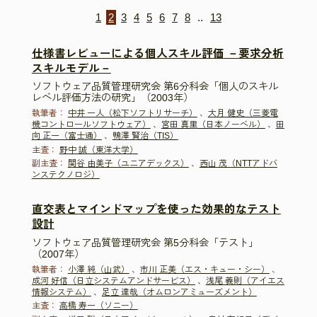
1
2
3
4
5
6
7
8
..
13
仕様書レビューによる個人スキル評価 －要求分析
スキルモデル－
ソフトウェア品質管理研究会 第6分科会「個人のスキル
レベル評価方法の研究」（2003年）
執筆者：
中井 一人（松下ソフトリサーチ）
、
大月 健史（三菱電
機コントロールソフトウェア）
、
宮田 真里（日本ノーベル）
、
田
向 正一（富士通）
、
鴨澤 賢治（TIS）
主査：
野中 誠（東洋大学）
副主査：
関谷 由美子（ユニアデックス）
、
西山 茂（NTTアドバ
ンステクノロジ）
直交表とマインドマップを使った効果的なテスト
設計
ソフトウェア品質管理研究会 第5分科会「テスト」
（2007年）
執筆者：
小澤 純（山武）
、
市川 正美（エス・キュー・シー）
、
成河 好信（日立システムアンドサービス）
、
浅尾 義則（アイエス
情報システム）
、
足立 達哉（オムロンアミューズメント）
主査：
高橋 寿一（ソニー）