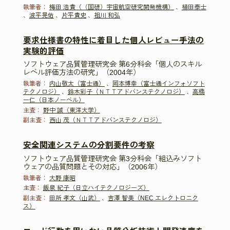
執筆者：
梅田 浩貴（（国研）宇宙航空研究開発機構）
、
植田泰士
、
波平晃佑
、
片平貴史
、
祖川 和弘
要求仕様書の特性に着目した個人レビュー手法の
実験的評価
ソフトウェア品質管理研究会 第6分科会「個人のスキル
レベル評価方法の研究」（2004年）
執筆者：
内山敬太（富士通）
、
岡本博幸（富士通インフォソフト
テクノロジ）
、
鈴木彩子（ＮＴＴアドバンステクノロジ）
、
高橋
一仁（日本ノーベル）
主査：
野中 誠（東洋大学）
副主査：
西山 茂（ＮＴＴアドバンステクノロジ）
安全関連システムの分割要件の考察
ソフトウェア品質管理研究会 第3分科会「組込みソフト
ウェアの品質問題とその対応」（2006年）
執筆者：
大野 康昭
主査：
飯泉 紀子（日立ハイテクノロジーズ）
副主査：
田所 孝文（山武）
、
吉澤 智美（NEC エレクトロニク
ス）