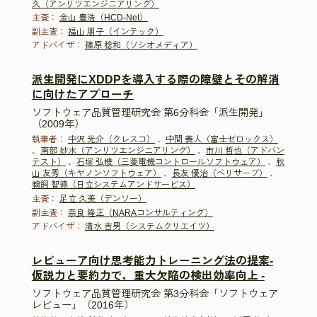
久（アンリツエンジニアリング）
主査：
金山 豊浩（HCD-Net）
副主査：
福山 朋子（インテック）
アドバイザ：
篠原 稔和（ソシオメディア）
派生開発にXDDPを導入する際の障壁とその解消
に向けたアプローチ
ソフトウェア品質管理研究会 第6分科会「派生開発」
（2009年）
執筆者：
中沢 光介（クレスコ）
、
中間 義人（富士ゼロックス）
、
南部 妙水（アンリツエンジニアリング）
、
市川 哲也（アドバン
テスト）
、
石塚 弘機（三菱電機コントロールソフトウェア）
、
秋
山 友秀（キヤノンソフトウェア）
、
長友 優治（ベリサーブ）
、
鵜飼 智徳（日立システムアンドサービス）
主査：
足立 久美（デンソー）
副主査：
奈良 隆正（NARAコンサルティング）
アドバイザ：
清水 吉男（システムクリエイツ）
レビューア向け思考能力トレーニング法の提案-
仮説力と要約力で，重大欠陥の検出効率向上 -
ソフトウェア品質管理研究会 第3分科会「ソフトウェア
レビュー」（2016年）