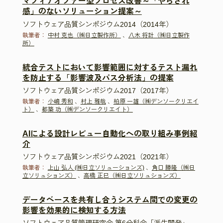
マフィアオファー型プロセス改善～「やらされ
感」のないソリューション提案～
ソフトウェア品質シンポジウム2014（2014年）
執筆者：
中村 克也（㈱日立製作所）
、
八木 将計（㈱日立製作
所）
統合テストにおいて影響範囲に対するテスト漏れ
を防止する「影響波及パス分析法」の提案
ソフトウェア品質シンポジウム2017（2017年）
執筆者：
小嶋 秀和
、
村上 雅哉
、
柏原 一雄（㈱デンソークリエイ
ト）
、
都築 功（㈱デンソークリエイト）
AIによる設計レビュー自動化への取り組み事例紹
介
ソフトウェア品質シンポジウム2021（2021年）
執筆者：
上山 弘人 (㈱日立ソリューションズ)
、
角口 勝隆（㈱日
立ソリュションズ）
、
高橋 正巳（㈱日立ソリュションズ）
データベースを共有し合うシステム間での変更の
影響を効果的に検知する方法