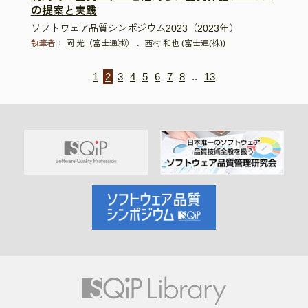
の提案と実践
ソフトウェア品質シンポジウム2023（2023年）
執筆者：
岡 光（富士通㈱）
、
西村 和也 (富士通(株))
1
2
3
4
5
6
7
8
..
13