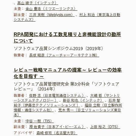
、
高山 綾子（インテック）
主査：
金山 豊浩（ミツエーリンクス）
副主査：
三井 英樹（Weblysts.com）
、
村上 和治（東京海上日動
システムズ）
RPA開発における工数見積りと非機能設計の勘所
について
ソフトウェア品質シンポジウム2019（2019年）
執筆者：
長坂 昭彦（フューチャーアーキテクト㈱）
レビュー戦略マニュアルの提案～ レビューの効率
化を目指す ～
ソフトウェア品質管理研究会 第3分科会「ソフトウェア
レビュー」（2014年）
執筆者：
佐野 忠（日本電気通信システム ）
、
大嶋 哲（サントリ
ーシステムテクノロジー ）
、
新谷 和也（インテック）
、
石井 智
絵子（伊藤忠テクノソリューションズ ）
、
福田 立樹（日立製作所
情報・通信システム社）
、
荒木 秀一（日立ソリューションズ東日
本）
主査：
中谷 一樹（TIS）
副主査：
原 佑貴子（日本アイ･ビー･エム ）
、
上田 裕之（DTS）
アドバイザ：
森崎 修司（名古屋大学）