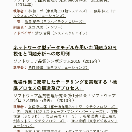
ソフトウェア品質管理研究会 第6分科会「派生開発」
（2014年）
執筆者：
林 慎一郎（東京海上日動システムズ）
、
藤井 伸之（テ
ックスエンジソリューションズ）
主査：
飯泉 紀子（日立ハイテクノロジーズ）
副主査：
足立 久美（デンソー）
アドバイザ：
清水 吉男（システムクリエイツ）
ネットワーク型データモデルを用いた問題点の可
視化と問題分析への応用例
ソフトウェア品質シンポジウム2015（2015年）
執筆者：
角口 勝隆（㈱日立ソリューションズ）
現場作業に密着したテーラリングを実現する「標
準プロセスの構造及びプロセス」
ソフトウェア品質管理研究会 第1分科会「ソフトウェア
プロセス評価・改善」（2013年）
執筆者：
久保 敬二郎（富士通九州ネットワークテクノロジーズ）
、
内山 哲三（ビジネスキューブ・アンド・パートナーズ）
、
宇野
俊治（ＳＣＳＫ）
、
岩田 英成（ＴＩＳ）
、
松尾 美貴（富士通九
州ネットワークテクノロジーズ）
、
田中 宏明（東京ビジネスソリ
ューション）
主査：
阪本 太志（東芝デジタルメディアエンジニアリング）