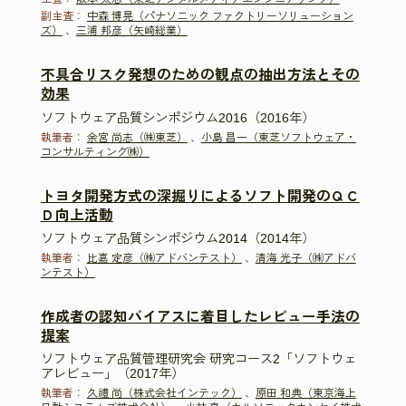
副主査：
中森 博晃（パナソニック ファクトリーソリューション
ズ）
、
三浦 邦彦（矢崎総業）
不具合リスク発想のための観点の抽出方法とその
効果
ソフトウェア品質シンポジウム2016（2016年）
執筆者：
余宮 尚志（㈱東芝）
、
小島 昌一（東芝ソフトウェア・
コンサルティング㈱）
トヨタ開発方式の深掘りによるソフト開発のＱＣ
Ｄ向上活動
ソフトウェア品質シンポジウム2014（2014年）
執筆者：
比嘉 定彦（㈱アドバンテスト）
、
清海 光子（㈱アドバ
ンテスト）
作成者の認知バイアスに着目したレビュー手法の
提案
ソフトウェア品質管理研究会 研究コース2「ソフトウェ
アレビュー」（2017年）
執筆者：
久禮 尚（株式会社インテック）
、
原田 和典（東京海上