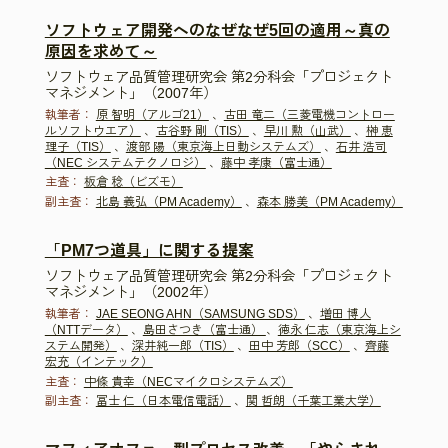
ソフトウェア開発へのなぜなぜ5回の適用～真の
原因を求めて～
ソフトウェア品質管理研究会 第2分科会「プロジェクト
マネジメント」（2007年）
執筆者：
原 智明（アルゴ21）
、
古田 竜二（三菱電機コントロー
ルソフトウエア）
、
古谷野 剛（TIS）
、
早川 勲（山武）
、
榊 恵
理子（TIS）
、
渡部 陽（東京海上日動システムズ）
、
石井 浩司
（NEC システムテクノロジ）
、
藤中 孝康（富士通）
主査：
板倉 稔（ビズモ）
副主査：
北島 義弘（PM Academy）
、
森本 勝美（PM Academy）
「PM7つ道具」に関する提案
ソフトウェア品質管理研究会 第2分科会「プロジェクト
マネジメント」（2002年）
執筆者：
JAE SEONG AHN（SAMSUNG SDS）
、
増田 博人
（NTTデータ）
、
島田さつき（富士通）
、
徳永 仁志（東京海上シ
ステム開発）
、
深井純一郎（TIS）
、
田中 芳郎（SCC）
、
齊藤
宏充（インテック）
主査：
中條 貴幸（NECマイクロシステムズ）
副主査：
冨士 仁（日本電信電話）
、
関 哲朗（千葉工業大学）