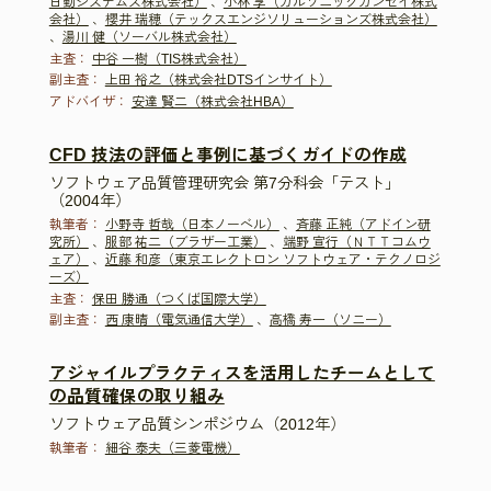
日動システムズ株式会社）
、
小林 享（カルソニックカンセイ株式
会社）
、
櫻井 瑞穂（テックスエンジソリューションズ株式会社）
、
湯川 健（ソーバル株式会社）
主査：
中谷 一樹（TIS株式会社）
副主査：
上田 裕之（株式会社DTSインサイト）
アドバイザ：
安達 賢二（株式会社HBA）
CFD 技法の評価と事例に基づくガイドの作成
ソフトウェア品質管理研究会 第7分科会「テスト」
（2004年）
執筆者：
小野寺 哲哉（日本ノーベル）
、
斉藤 正純（アドイン研
究所）
、
服部 祐二（ブラザー工業）
、
端野 宣行（ＮＴＴコムウ
ェア）
、
近藤 和彦（東京エレクトロン ソフトウェア・テクノロジ
ーズ）
主査：
保田 勝通（つくば国際大学）
副主査：
西 康晴（電気通信大学）
、
高橋 寿一（ソニー）
アジャイルプラクティスを活用したチームとして
の品質確保の取り組み
ソフトウェア品質シンポジウム（2012年）
執筆者：
細谷 泰夫（三菱電機）