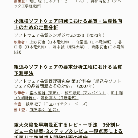
副主査：
増田 聡（日本アイ・ビー・エム）
、
奥村 有紀子（デバ
ッグ工学研究所）
小規模ソフトウェア開発における品質・生産性向
上のための定量分析
ソフトウェア品質シンポジウム2023（2023年）
執筆者：
上野 拓也（日本電気㈱）
、
守屋 整（日本電気㈱）
、
谷
口 修（日本電気㈱）
、
野中 誠（東洋大学）
、
齊藤 拓也 (日本電気
(株))
組込みソフトウェアの要求分析工程における品質
予測手法
ソフトウェア品質管理研究会 第3分科会「組込みソフト
ウェアの品質問題とその対応」（2007年）
執筆者：
宮本 恒雄（東芝）
、
松平 敏明（アルパイン）
、
田中 聡
（矢崎計器）
、
野吹 真人（日新電気）
主査：
飯泉 紀子（日立ハイテクノロジーズ）
副主査：
田所 孝文（山武）
重大欠陥を早期是正するレビュー手法 3分割レ
ビューの提案- 3ステップ＆レビュー観点表による
手戻り工数削減と開発計画の遵守-