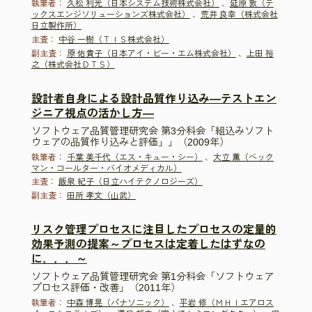
執筆者：
久松 利光（日本システム技術株式会社）
、
延原 敦（テ
ックスエンジソリューションズ株式会社）
、
荒井 良幸（株式会社
日立製作所）
主査：
中谷 一樹（ＴＩＳ株式会社）
副主査：
原 佑貴子（日本アイ・ビー・エム株式会社）
、
上田 裕
之（株式会社ＤＴＳ）
設計者自身による設計品質作り込み―テストエン
ジニア視点の活かし方―
ソフトウェア品質管理研究会 第3分科会「組込みソフト
ウェアの品質作り込みと評価」」（2009年）
執筆者：
千葉 美千代（エス・キュー・シー）
、
大立 薫（ベック
マン・コールター・バイオメディカル）
主査：
飯泉 紀子（日立ハイテクノロジーズ）
副主査：
田所 孝文（山武）
リスク管理プロセスに注目したプロセスの定量的
効果予測の提案～プロセスは定着したはずなの
に．．．～
ソフトウェア品質管理研究会 第1分科会「ソフトウェア
プロセス評価・改善」（2011年）
執筆者：
中森 博晃（パナソニック）
、
平岩 修（ＭＨＩエアロス