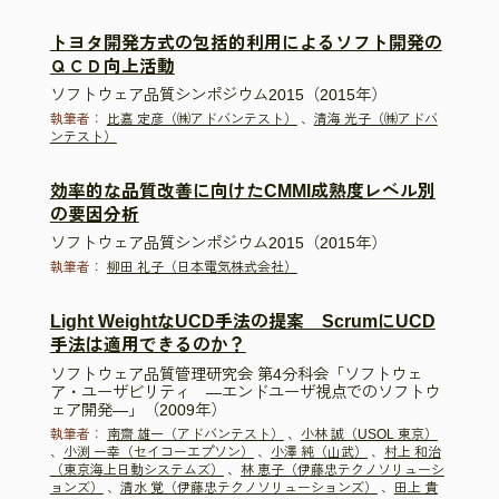
トヨタ開発方式の包括的利用によるソフト開発の
ＱＣＤ向上活動
ソフトウェア品質シンポジウム2015（2015年）
執筆者：
比嘉 定彦（㈱アドバンテスト）
、
清海 光子（㈱アドバ
ンテスト）
効率的な品質改善に向けたCMMI成熟度レベル別
の要因分析
ソフトウェア品質シンポジウム2015（2015年）
執筆者：
柳田 礼子（日本電気株式会社）
Light WeightなUCD手法の提案 ScrumにUCD
手法は適用できるのか？
ソフトウェア品質管理研究会 第4分科会「ソフトウェ
ア・ユーザビリティ ―エンドユーザ視点でのソフトウ
ェア開発―」（2009年）
執筆者：
南齋 雄一（アドバンテスト）
、
小林 誠（USOL 東京）
、
小渕 一幸（セイコーエプソン）
、
小澤 純（山武）
、
村上 和治
（東京海上日動システムズ）
、
林 恵子（伊藤忠テクノソリューシ
ョンズ）
、
清水 覚（伊藤忠テクノソリューションズ）
、
田上 貴