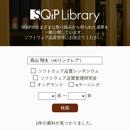
SQiP
の
さまざまな取り組みから
得られた成果を
一般公開しています。
ソフトウェア品質管理に
お役立てください。
ソフトウェア品質シンポジウム
ソフトウェア品質管理研究会
オンデマンド
eラーニング
年 〜
年
1件の資料が見つかりました。