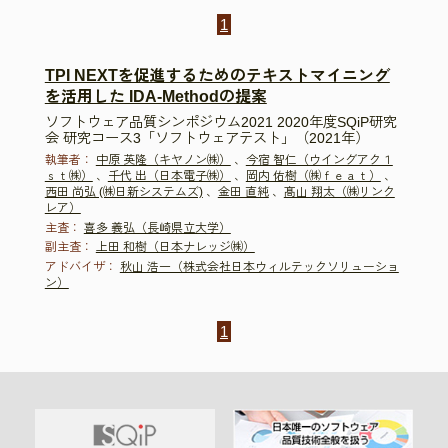
1
TPI NEXTを促進するためのテキストマイニング
を活用した IDA-Methodの提案
ソフトウェア品質シンポジウム2021 2020年度SQiP研究
会 研究コース3「ソフトウェアテスト」（2021年）
執筆者：
中原 英隆（キヤノン㈱）
、
今宿 智仁（ウイングアク１
ｓｔ㈱）
、
千代 出（日本電子㈱）
、
岡内 佑樹（㈱ｆｅａｔ）
、
西田 尚弘 (㈱日新システムズ)
、
金田 直純
、
髙山 翔太（㈱リンク
レア）
主査：
喜多 義弘（長崎県立大学）
副主査：
上田 和樹（日本ナレッジ㈱）
アドバイザ：
秋山 浩一（株式会社日本ウィルテックソリューショ
ン）
1