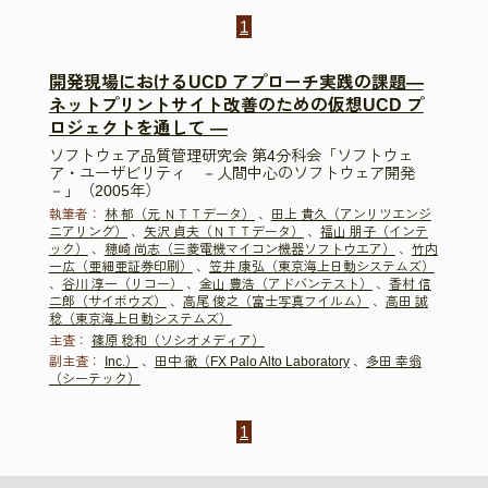
1
開発現場におけるUCD アプローチ実践の課題―
ネットプリントサイト改善のための仮想UCD プ
ロジェクトを通して ―
ソフトウェア品質管理研究会 第4分科会「ソフトウェ
ア・ユーザビリティ －人間中心のソフトウェア開発
－」（2005年）
執筆者：
林 郁（元 ＮＴＴデータ）
、
田上 貴久（アンリツエンジ
ニアリング）
、
矢沢 貞夫（ＮＴＴデータ）
、
福山 朋子（インテ
ック）
、
穂崎 尚志（三菱電機マイコン機器ソフトウエア）
、
竹内
一広（亜細亜証券印刷）
、
笠井 康弘（東京海上日動システムズ）
、
谷川 淳一（リコー）
、
金山 豊浩（アドバンテスト）
、
香村 信
二郎（サイボウズ）
、
高尾 俊之（富士写真フイルム）
、
高田 誠
稔（東京海上日動システムズ）
主査：
篠原 稔和（ソシオメディア）
副主査：
Inc.）
、
田中 徹（FX Palo Alto Laboratory
、
多田 幸翁
（シーテック）
1