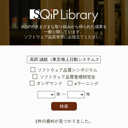
SQiP
の
さまざまな取り組みから
得られた成果を
一般公開しています。
ソフトウェア品質管理に
お役立てください。
ソフトウェア品質シンポジウム
ソフトウェア品質管理研究会
オンデマンド
eラーニング
年 〜
年
1件の資料が見つかりました。