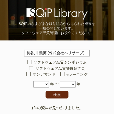
SQiP
の
さまざまな取り組みから
得られた成果を
一般公開しています。
ソフトウェア品質管理に
お役立てください。
ソフトウェア品質シンポジウム
ソフトウェア品質管理研究会
オンデマンド
eラーニング
年 〜
年
1件の資料が見つかりました。