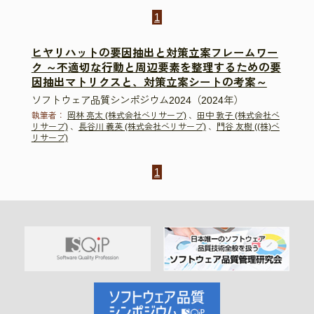
1
ヒヤリハットの要因抽出と対策立案フレームワー
ク ～不適切な行動と周辺要素を整理するための要
因抽出マトリクスと、対策立案シートの考案～
ソフトウェア品質シンポジウム2024（2024年）
執筆者：
岡林 亮太 (株式会社ベリサーブ)
、
田中 敦子 (株式会社ベ
リサーブ)
、
長谷川 義英 (株式会社ベリサーブ)
、
門谷 友樹 ((株)ベ
リサーブ)
1