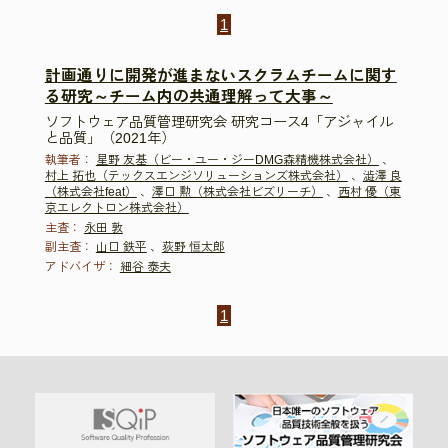
1
計画通りに開発が進まないスクラムチームに関す
る研究～チーム内の共通理解って大事～
ソフトウェア品質管理研究会 研究コース4「アジャイル
と品質」（2021年）
執筆者：
星野 友基（ビー・ユー・ジーDMG森精機株式会社）
、
村上 拓也（テックスエンジソリューションズ株式会社）
、
澁澤 良
（株式会社feat）
、
澤口 勲（株式会社ビズリーチ）
、
西村 優（東
京エレクトロン株式会社）
主査：
永田 敦
副主査：
山口 鉄平
、
荻野 恒太郎
アドバイザ：
細谷 泰夫
1