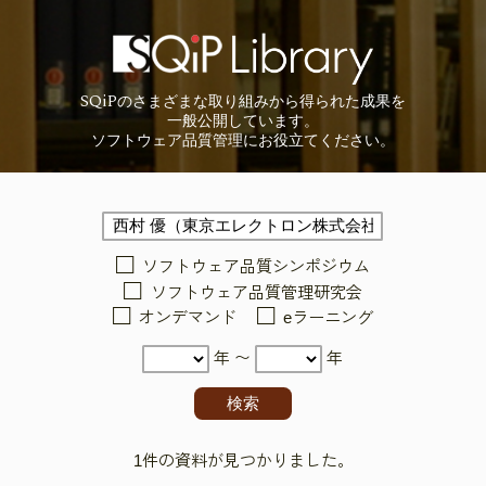
SQiP
の
さまざまな取り組みから
得られた成果を
一般公開しています。
ソフトウェア品質管理に
お役立てください。
ソフトウェア品質シンポジウム
ソフトウェア品質管理研究会
オンデマンド
eラーニング
年 〜
年
1件の資料が見つかりました。