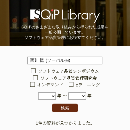
SQiP
の
さまざまな取り組みから
得られた成果を
一般公開しています。
ソフトウェア品質管理に
お役立てください。
ソフトウェア品質シンポジウム
ソフトウェア品質管理研究会
オンデマンド
eラーニング
年 〜
年
1件の資料が見つかりました。