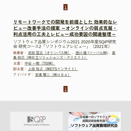
1
リモートワークでの開発を前提とした 効果的なレ
ビュー改善手法の提案 ～オンラインの弱点克服・
利点活用の工夫とレビュー成功要因の関連整理～
ソフトウェア品質シンポジウム2021 2020年度SQiP研究
会 研究コース2「ソフトウェアレビュー」（2021年）
執筆者：
武田 匡広（オリンパス㈱）
、
西川 隆 (ソーバル㈱)
、
高
島 知己（㈱日立ソリュションズ・クリエイト）
主査：
中谷 一樹（TIS㈱）
副主査：
上田 裕之（㈱DTSインサイト）
アドバイザ：
安達 賢二（㈱ＨＢＡ）
1