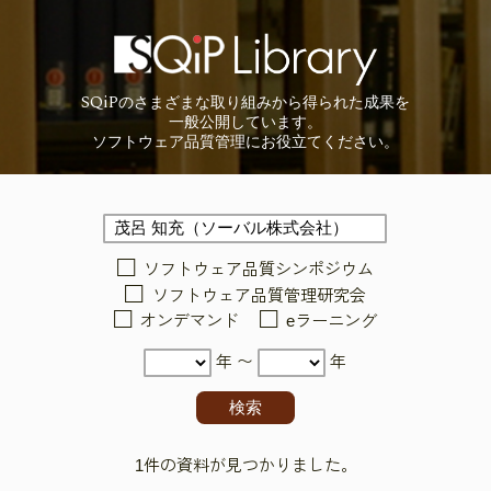
SQiP
の
さまざまな取り組みから
得られた成果を
一般公開しています。
ソフトウェア品質管理に
お役立てください。
ソフトウェア品質シンポジウム
ソフトウェア品質管理研究会
オンデマンド
eラーニング
年 〜
年
1件の資料が見つかりました。