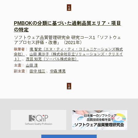
1
PMBOKの分類に基づいた過剰品質エリア・項目
の特定
ソフトウェア品質管理研究会 研究コース1「ソフトウェ
アプロセス評価・改善」（2021年）
執筆者：
境 智史（エヌ・ティ・ティ・コミュニケーションズ株式
会社）
、
山田 美沙子（株式会社日立ソリューションズ・クリエイ
ト）
、
茂呂 知充（ソーバル株式会社）
主査：
山田 淳
副主査：
田中 桂三
、
中森 博晃
1