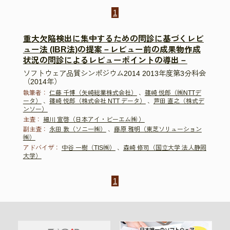
1
重大欠陥検出に集中するための問診に基づくレビ
ュー法 (IBR法)の提案－レビュー前の成果物作成
状況の問診によるレビューポイントの導出－
ソフトウェア品質シンポジウム2014 2013年度第3分科会
（2014年）
執筆者：
仁藤 千博（矢崎総業株式会社）
、
篠崎 悦郎（㈱NTTデ
ータ）
、
篠崎 悦郎（株式会社 NTT データ）
、
芦田 直之（株式デ
ンソー）
主査：
細川 宣啓（日本アイ・ビーエム㈱ ）
副主査：
永田 敦（ソニー㈱）
、
藤原 雅明（東芝ソリューション
㈱）
アドバイザ：
中谷 一樹（TIS㈱）
、
森崎 修司（国立大学 法人静岡
大学）
1