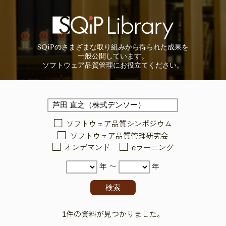
SQiP
の
さまざまな取り組みから
得られた成果を
一般公開しています。
ソフトウェア品質管理に
お役立てください。
ソフトウェア品質シンポジウム
ソフトウェア品質管理研究会
オンデマンド
eラーニング
年 〜
年
1件の資料が見つかりました。