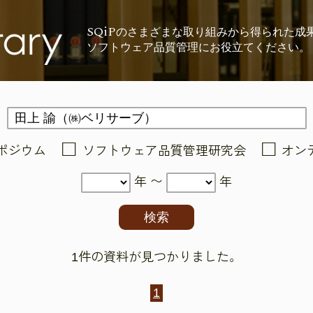
SQiP
の
さまざまな取り組みから
得られた成
ソフトウェア品質管理に
お役立てください。
ポジウム
ソフトウェア品質管理研究会
オン
年 〜
年
1件の資料が見つかりました。
1