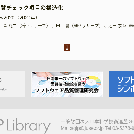
品質チェック項目の構造化
020（2020年）
、
森 龍二（㈱ベリサーブ）
、
田上 諭（㈱ベリサーブ）
、
蛭田 恭章（
1
一般財団法人日本科学技術連盟 S
Mail:sqip@juse.or.jp Tel:03-5378-