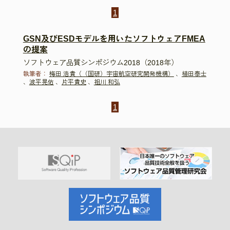
1
GSN及びESDモデルを用いたソフトウェアFMEA
の提案
ソフトウェア品質シンポジウム2018（2018年）
執筆者：
梅田 浩貴（（国研）宇宙航空研究開発機構）
、
植田泰士
、
波平晃佑
、
片平貴史
、
祖川 和弘
1