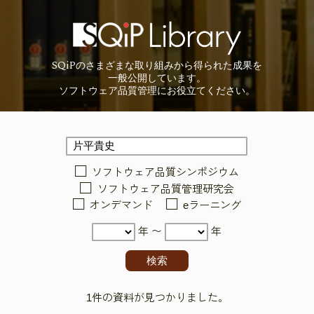
SQiP
の
さまざまな取り組みから
得られた成果を
一般公開しています。
ソフトウェア品質管理に
お役立てください。
ソフトウェア品質シンポジウム
ソフトウェア品質管理研究会
オンデマンド
eラーニング
年 〜
年
1件の資料が見つかりました。