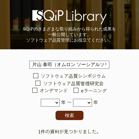
SQiP
の
さまざまな取り組みから
得られた成果を
一般公開しています。
ソフトウェア品質管理に
お役立てください。
ソフトウェア品質シンポジウム
ソフトウェア品質管理研究会
オンデマンド
eラーニング
年 〜
年
1件の資料が見つかりました。